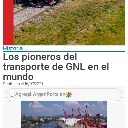
Historia
Los pioneros del
transporte de GNL en el
mundo
Publicado el
16/07/2021
Hace
solo
Agregá ArgenPorts en
62
años
que
se
produjo
el