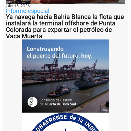
r
julio 16, 2026
t
Informe especial
o
Ya navega hacia Bahía Blanca la flota que
M
instalará la terminal offshore de Punta
a
r
Colorada para exportar el petróleo de
d
Vaca Muerta
e
l
P
l
a
t
a
b
u
s
c
a
fi
n
a
n
c
i