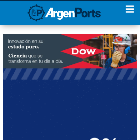
¡Sumate a nuestro
Newsletter!
Nombre
Apellidos
Email
Estoy de acuerdo con las
condiciones y políticas de
privacidad.