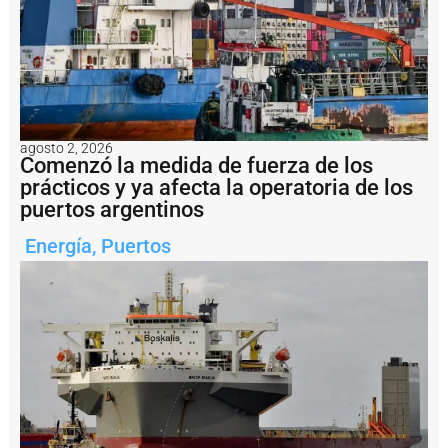
ti
t
u
c
i
ó
n
t
agosto 2, 2026
r
Comenzó la medida de fuerza de los
a
prácticos y ya afecta la operatoria de los
s
puertos argentinos
c
a
Energía
,
Puertos
s
i
7
0
a
ñ
o
s
P
u
e