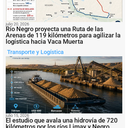
a
r
e
a
c
julio 20, 2026
ti
Río Negro proyecta una Ruta de las
v
Arenas de 119 kilómetros para agilizar la
a
logística hacia Vaca Muerta
c
i
Transporte y Logística
ó
n
d
e
l
a
h
i
s
t
ó
ri
c
julio 15, 2026
El estudio que avala una hidrovía de 720
a
T
kilómetros por los ríos Limay y Negro