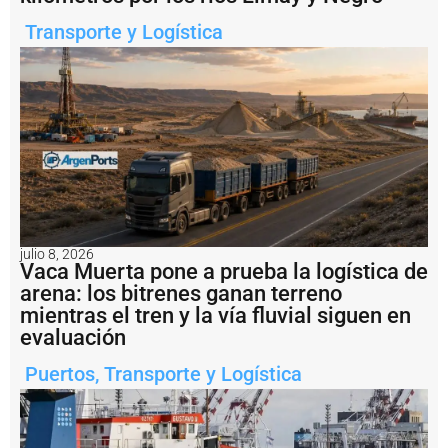
e
r
Transporte y Logística
m
i
n
a
l
I
d
e
l
P
u
e
julio 8, 2026
r
Vaca Muerta pone a prueba la logística de
t
arena: los bitrenes ganan terreno
o
mientras el tren y la vía fluvial siguen en
V
il
evaluación
l
a
Puertos
,
Transporte y Logística
C
o
n
s