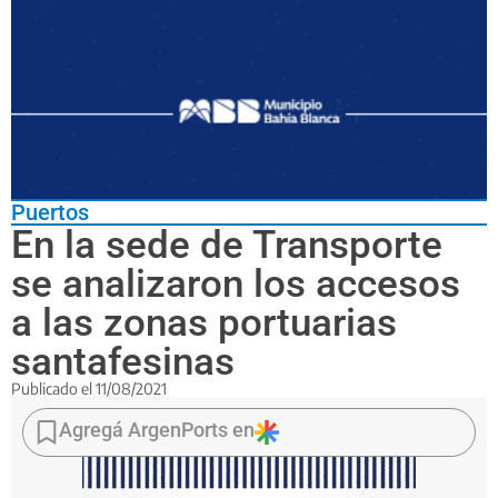
Puertos
En la sede de Transporte
se analizaron los accesos
a las zonas portuarias
santafesinas
Publicado el
11/08/2021
Se
abordó
Agregá ArgenPorts en
el
proyecto
“Circunvalar”,