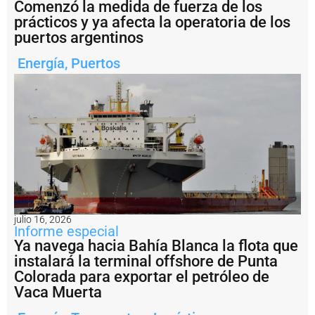
Comenzó la medida de fuerza de los
n
prácticos y ya afecta la operatoria de los
s
a
puertos argentinos
li
d
Energía
,
Puertos
a
d
e
l
a
m
i
n
e
rí
a
a
julio 16, 2026
r
Informe especial
g
Ya navega hacia Bahía Blanca la flota que
e
instalará la terminal offshore de Punta
n
Colorada para exportar el petróleo de
ti
n
Vaca Muerta
a
?