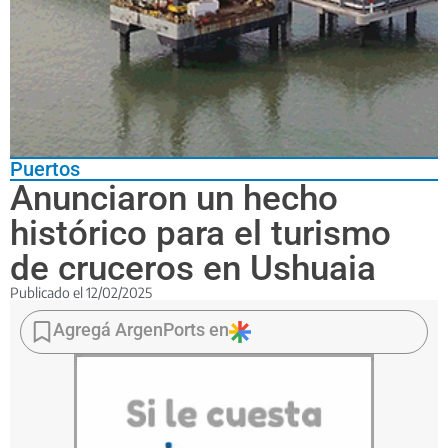
Puertos
Anunciaron un hecho
histórico para el turismo
de cruceros en Ushuaia
Publicado el
12/02/2025
Con
la
Agregá ArgenPorts en
llegada
del
Norwegian
Star
será
la