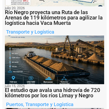
d
e
julio 20, 2026
R
Río Negro proyecta una Ruta de las
o
Arenas de 119 kilómetros para agilizar la
s
logística hacia Vaca Muerta
a
ri
Transporte y Logística
o
c
o
n
v
e
r
ti
r
s
e
r
e
julio 15, 2026
El estudio que avala una hidrovía de 720
a
l
kilómetros por los ríos Limay y Negro
m
e
Puertos
,
Transporte y Logística
n