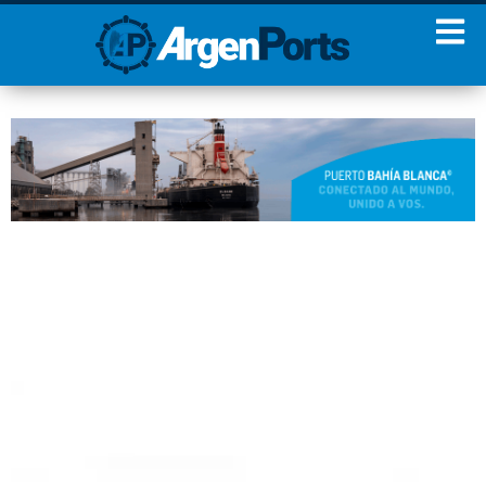
¡Sumate a nuestro
Newsletter!
Nombre
Apellidos
Email
Estoy de acuerdo con las
condiciones y políticas de
privacidad.