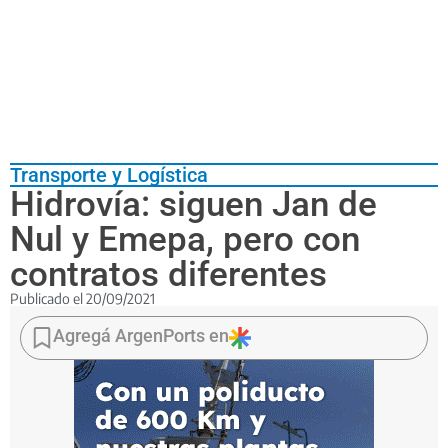
Transporte y Logística
Hidrovía: siguen Jan de
Nul y Emepa, pero con
contratos diferentes
Publicado el
20/09/2021
Las
dos
Agregá ArgenPorts en
firmas
que
componían
Hidrovía
S.A.
continuarán,