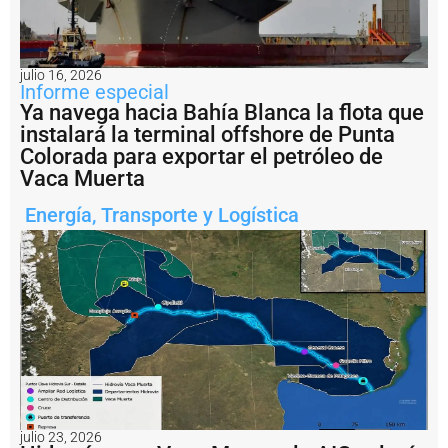
n
a
?
julio 16, 2026
P
Informe especial
e
Ya navega hacia Bahía Blanca la flota que
s
instalará la terminal offshore de Punta
c
a
Colorada para exportar el petróleo de
il
Vaca Muerta
e
g
Energía
,
Transporte y Logística
a
l:
A
r
g
e
n
ti
n
a
i
m
julio 23, 2026
p