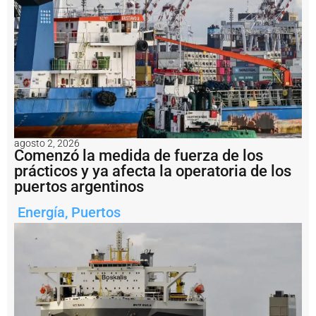
t
e
e
n
s
a
li
d
a
d
e
agosto 2, 2026
l
Comenzó la medida de fuerza de los
a
prácticos y ya afecta la operatoria de los
m
puertos argentinos
i
n
Energía
,
Puertos
e
rí
a
a
r
g
e
n
ti