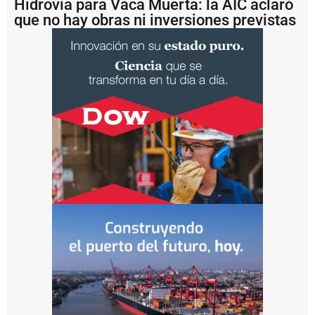
Hidrovía para Vaca Muerta: la AIC aclaró
u
que no hay obras ni inversiones previstas
s
o
u
n
a
m
u
lt
a
d
e
U
S
D
1
.
2
m
il
l
o
n
e
s