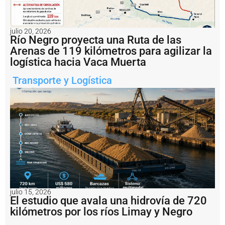
en
el
ingreso
a
julio 20, 2026
la
Río Negro proyecta una Ruta de las
futura
Arenas de 119 kilómetros para agilizar la
Terminal
Portuaria
logística hacia Vaca Muerta
de
Punta
Transporte y Logística
Colorada,
en
el
Golfo
San
Matías.
Notas
relacionadas
C
B
&
julio 15, 2026
El estudio que avala una hidrovía de 720
I
c
kilómetros por los ríos Limay y Negro
o