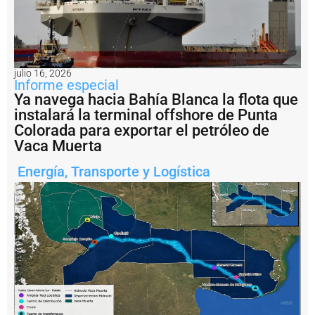
n
a
m
i
e
n
julio 16, 2026
t
Informe especial
o
Ya navega hacia Bahía Blanca la flota que
p
instalará la terminal offshore de Punta
a
Colorada para exportar el petróleo de
r
a
Vaca Muerta
e
l
Energía
,
Transporte y Logística
p
r
o
y
e
c
t
o
V
a
c