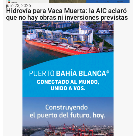
a
julio 23, 2026
M
Hidrovía para Vaca Muerta: la AIC aclaró
u
que no hay obras ni inversiones previstas
e
r
t
a
S
u
r
W
e
r
e
ti
l
n
e
c
k
y
C
a
s