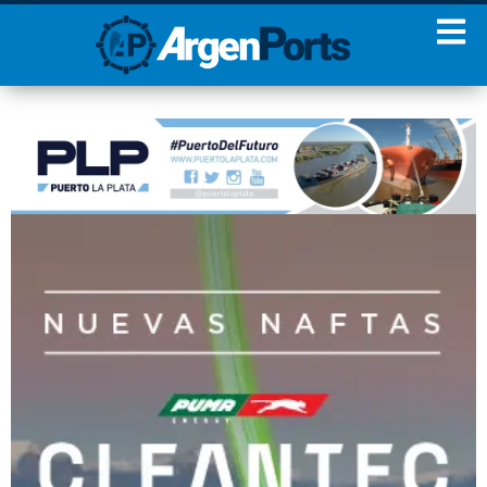
¡Sumate a nuestro
Newsletter!
Nombre
Apellidos
Email
Estoy de acuerdo con las
condiciones y políticas de
privacidad.