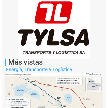
mundo
desde
diciembre
de
2026.
Más vistas
Energía
,
Transporte y Logística
La
soldadura
final
se
ejecutó