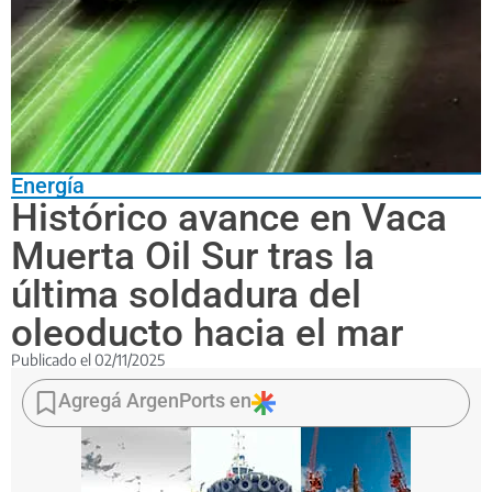
Energía
Histórico avance en Vaca
Muerta Oil Sur tras la
última soldadura del
oleoducto hacia el mar
Publicado el
02/11/2025
VMOS
completó
Agregá ArgenPorts en
la
última
soldadura
automática