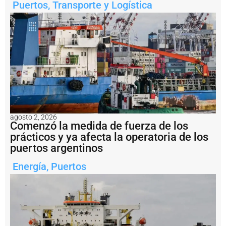
n
Puertos
,
Transporte y Logística
s
t
r
u
ir
á
l
o
s
t
a
n
agosto 2, 2026
q
Comenzó la medida de fuerza de los
u
prácticos y ya afecta la operatoria de los
e
puertos argentinos
s
d
e
Energía
,
Puertos
a
l
m
a
c
e