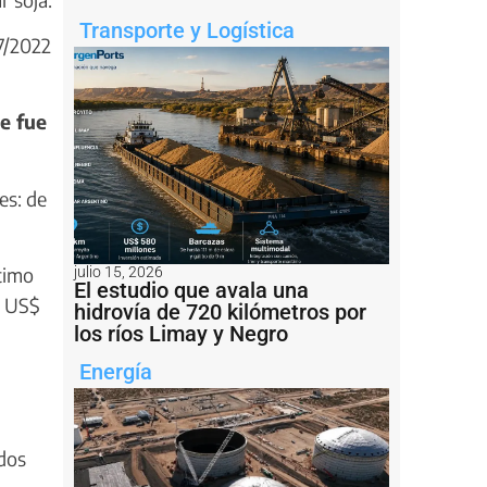
Transporte y Logística
7/2022
e fue
es: de
timo
julio 15, 2026
El estudio que avala una
e US$
hidrovía de 720 kilómetros por
los ríos Limay y Negro
Energía
dos