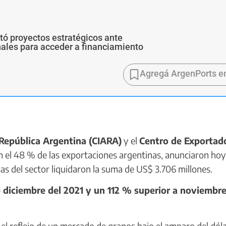
ó proyectos estratégicos ante
ales para acceder a financiamiento
Agregá ArgenPorts e
 República Argentina (CIARA)
y el
Centro de Exportad
n el 48 % de las exportaciones argentinas, anunciaron ho
as del sector liquidaron la suma de US$ 3.706 millones.
 diciembre del 2021 y un 112 % superior a noviembr
el reflejo de un mercado de granos bajo el amparo del dóla