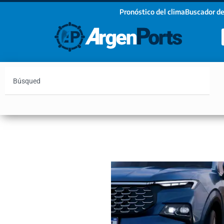
Pronóstico del clima
Buscador de
¡Sumate a nuestro Newsletter!
Nombre
Apellidos
Email
Argentina
Vaca Muerta
Hidrovía
Bahía Blanc
Estoy de acuerdo con las condiciones y políticas d
privacidad.