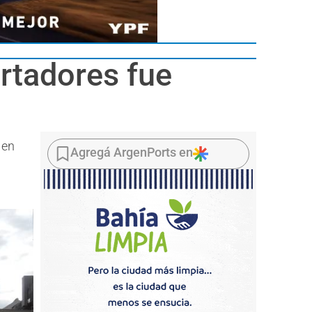
ortadores fue
 en
Agregá ArgenPorts en