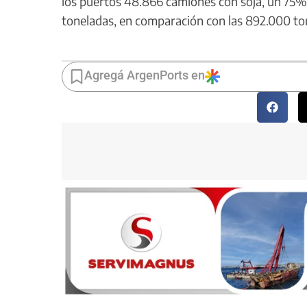
los puertos 48.866 camiones con soja, un 75
toneladas, en comparación con las 892.000 ton
Agregá ArgenPorts en