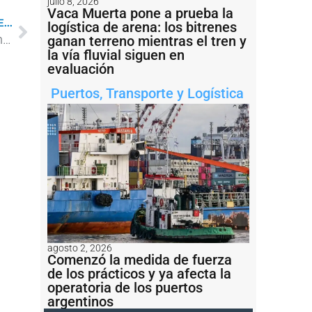
julio 8, 2026
Vaca Muerta pone a prueba la
...
logística de arena: los bitrenes
Hidrovía: Paraguay busca un diálogo técnico con Argentina para levantar el peaje
ganan terreno mientras el tren y
la vía fluvial siguen en
evaluación
Puertos
,
Transporte y Logística
agosto 2, 2026
Comenzó la medida de fuerza
de los prácticos y ya afecta la
operatoria de los puertos
argentinos