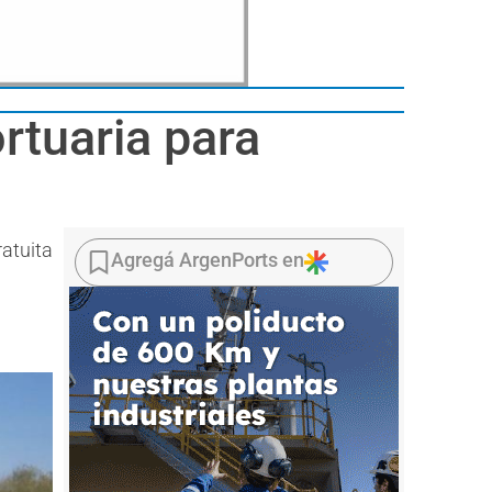
rtuaria para
ratuita
Agregá ArgenPorts en