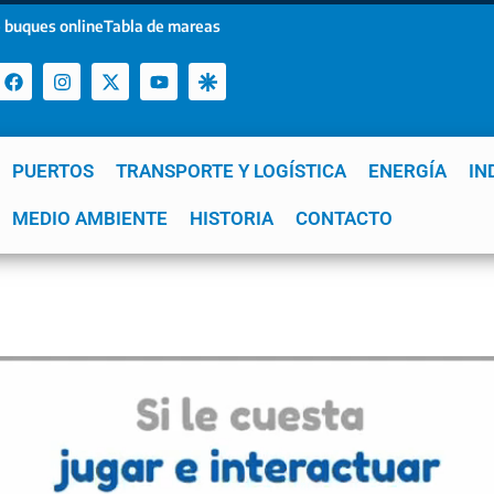
 buques online
Tabla de mareas
PUERTOS
TRANSPORTE Y LOGÍSTICA
ENERGÍA
IN
a
MEDIO AMBIENTE
YPF
GNL
Mar del Plata
HISTORIA
Patagonia
CONTACTO
Quequén
e