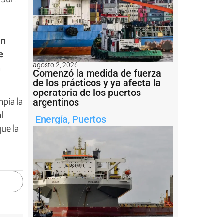
en
e
agosto 2, 2026
n
Comenzó la medida de fuerza
de los prácticos y ya afecta la
operatoria de los puertos
pia la
argentinos
l
Energía
,
Puertos
que la