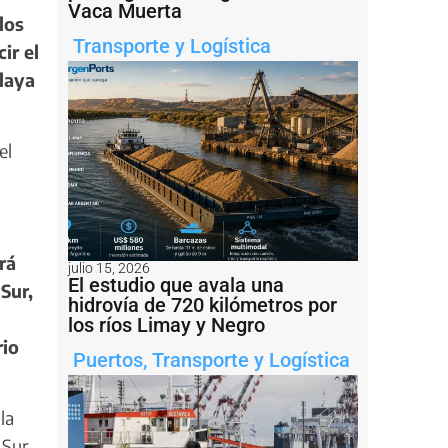
Vaca Muerta
los
Transporte y Logística
ir el
laya
el
rá
julio 15, 2026
El estudio que avala una
Sur,
hidrovía de 720 kilómetros por
los ríos Limay y Negro
rio
Puertos
,
Transporte y Logística
la
 Sur.