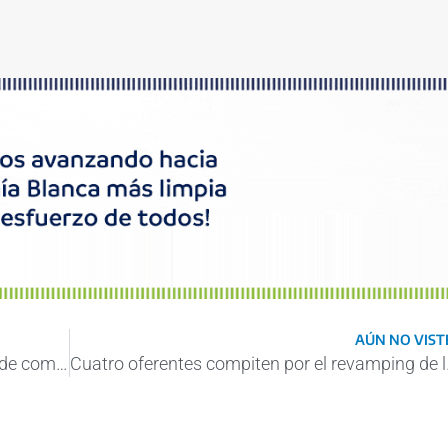
AÚN NO VISTE
En video: encuentro entre AGP y cámaras de comercio de más de 20 países
Cuatro oferentes c