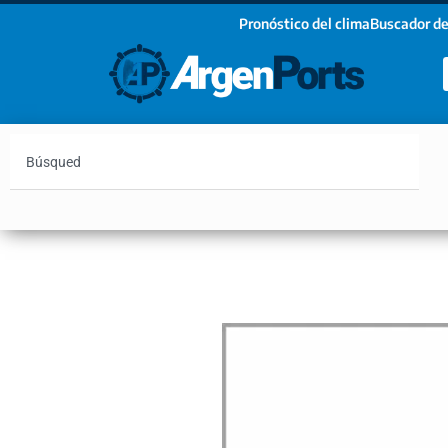
Pronóstico del clima
Buscador de
¡Sumate a nuestro Newsletter!
Nombre
Apellidos
Email
Argentina
Vaca Muerta
Hidrovía
Bahía Blanc
Estoy de acuerdo con las condiciones y políticas d
privacidad.