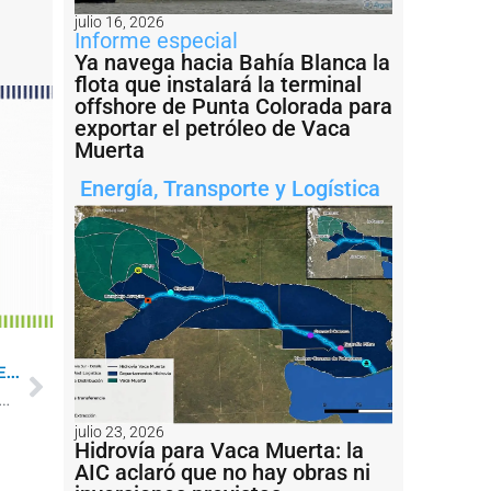
julio 16, 2026
Informe especial
Ya navega hacia Bahía Blanca la
flota que instalará la terminal
offshore de Punta Colorada para
exportar el petróleo de Vaca
Muerta
Energía
,
Transporte y Logística
...
ompiten por el revamping de la Posta de Inflamables N° 1 en Bahía Blanca
julio 23, 2026
Hidrovía para Vaca Muerta: la
AIC aclaró que no hay obras ni