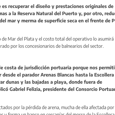
es recuperar el diseño y prestaciones originales de 
as a la Reserva Natural del Puerto y, por otro, reduc
del mar y merma de superficie seca en el frente de P
de Mar del Plata y el costo total del operativo lo asumirá 
ado por los concesionarios de balnearios del sector.
e costa de jurisdicción portuaria porque nos permiti
r desde el parador Arenas Blancas hasta la Escollera 
ar dunas y las bajadas a playa, donde fuera de
có Gabriel Felizia, presidente del Consorcio Portua
ados por la pérdida de arena, mucha de ella afectada por 
s y forma un banco en cercanías del morro de la Escollera