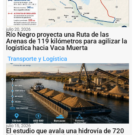
las
Terminales
2
y
3
y
julio 20, 2026
en
Río Negro proyecta una Ruta de las
Escollera
Arenas de 119 kilómetros para agilizar la
Norte.
logística hacia Vaca Muerta
Notas
Transporte y Logística
relacionadas
E
l
C
o
n
s
o
r
c
i
o
julio 15, 2026
El estudio que avala una hidrovía de 720
d