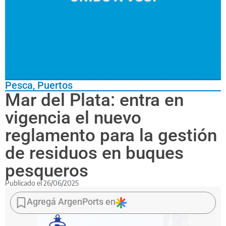
Pesca
,
Puertos
Mar del Plata: entra en
vigencia el nuevo
reglamento para la gestión
de residuos en buques
pesqueros
Publicado el
26/06/2025
El
régimen
Agregá ArgenPorts en
obliga
a