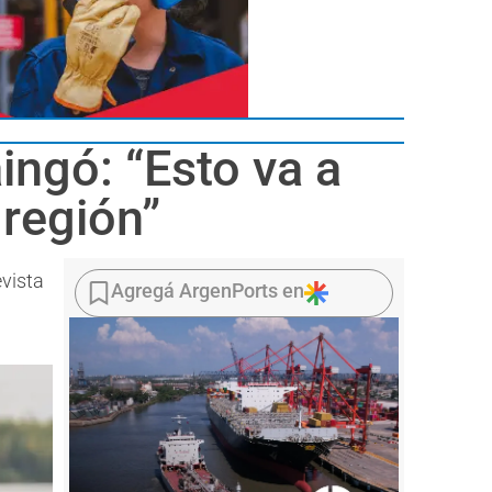
ingó: “Esto va a
 región”
vista
Agregá ArgenPorts en