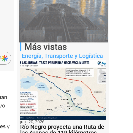
Más vistas
Energía
,
Transporte y Logística
n
uan
evo
julio 20, 2026
res
y
Río Negro proyecta una Ruta de
las Arenas de 119 kilómetros