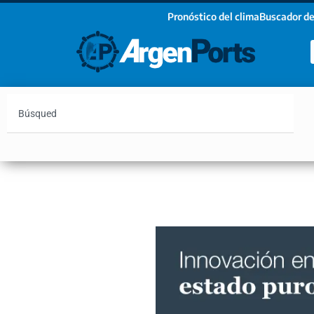
Pronóstico del clima
Buscador de
¡Sumate a nuestro Newsletter!
Nombre
Apellidos
Email
Argentina
Vaca Muerta
Hidrovía
Bahía Blanc
Estoy de acuerdo con las condiciones y políticas d
privacidad.