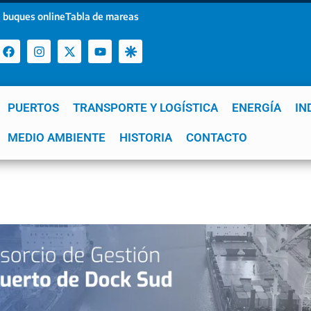
 buques online
Tabla de mareas
PUERTOS
TRANSPORTE Y LOGÍSTICA
ENERGÍA
IN
a
MEDIO AMBIENTE
YPF
GNL
Mar del Plata
HISTORIA
Patagonia
CONTACTO
Quequén
e