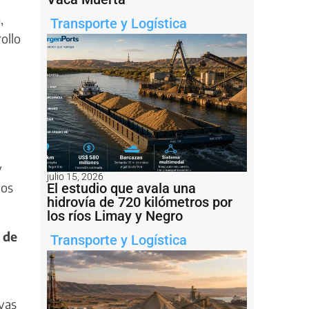
o
,
Transporte y Logística
ollo
y
julio 15, 2026
dos
El estudio que avala una
hidrovía de 720 kilómetros por
los ríos Limay y Negro
 de
Transporte y Logística
vas