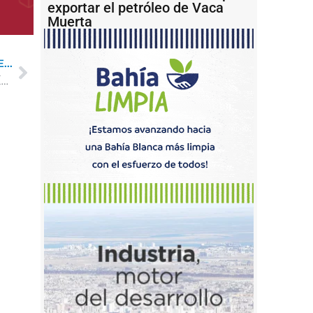
exportar el petróleo de Vaca
Muerta
...
Los seis buques que muestran que Argentina y Egipto también juegan otro partido en los puertos