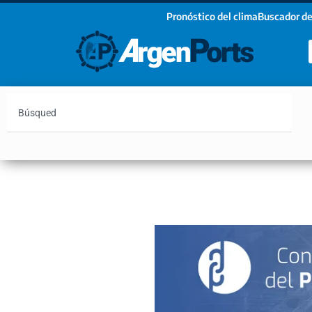
Pronóstico del clima
Buscador de
¡Sumate a nuestro Newsletter!
Nombre
Apellidos
Email
Argentina
Vaca Muerta
Hidrovía
Bahía Blanc
Estoy de acuerdo con las condiciones y políticas d
privacidad.