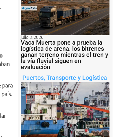
.
julio 8, 2026
Vaca Muerta pone a prueba la
logística de arena: los bitrenes
ganan terreno mientras el tren y
o
la vía fluvial siguen en
zaban
evaluación
Puertos
,
Transporte y Logística
e para
 país.
dar
u