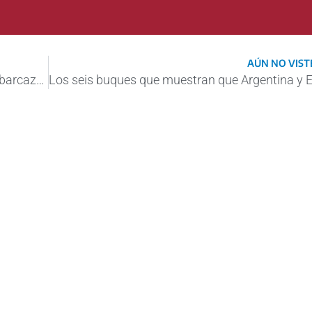
AÚN NO VISTE
En video y fotos: así fue la explosión de la barcaza que dejó cinco muertos en Paraguay