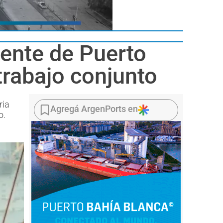
rente de Puerto
trabajo conjunto
ria
Agregá ArgenPorts en
o.