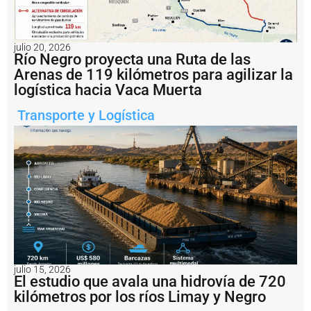
la
ría
bahiense.
julio 20, 2026
Río Negro proyecta una Ruta de las
Notas
Arenas de 119 kilómetros para agilizar la
relacionadas
logística hacia Vaca Muerta
E
l
Transporte y Logística
C
o
n
s
o
r
c
i
o
d
e
G
julio 15, 2026
e
El estudio que avala una hidrovía de 720
s
kilómetros por los ríos Limay y Negro
ti