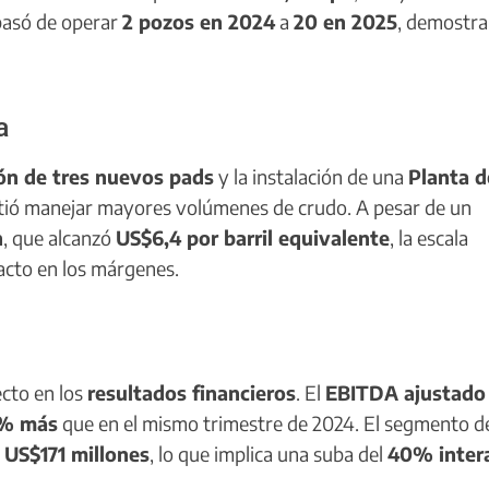
 pasó de operar
2 pozos en 2024
a
20 en 2025
, demostra
a
ón de tres nuevos pads
y la instalación de una
Planta d
itió manejar mayores volúmenes de crudo. A pesar de un
n
, que alcanzó
US$6,4 por barril equivalente
, la escala
acto en los márgenes.
ecto en los
resultados financieros
. El
EBITDA ajustado
% más
que en el mismo trimestre de 2024. El segmento d
US$171 millones
, lo que implica una suba del
40% inter