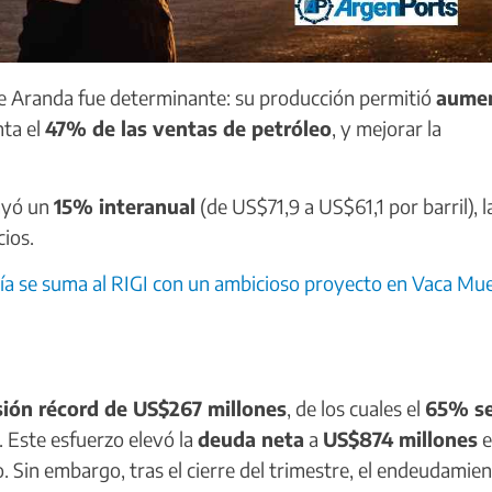
e Aranda fue determinante: su producción permitió
aume
nta el
47% de las ventas de petróleo
, y mejorar la
yó un
15% interanual
(de US$71,9 a US$61,1 por barril), l
cios.
a se suma al RIGI con un ambicioso proyecto en Vaca Mu
sión récord de US$267 millones
, de los cuales el
65% s
. Este esfuerzo elevó la
deuda neta
a
US$874 millones
e
. Sin embargo, tras el cierre del trimestre, el endeudamie