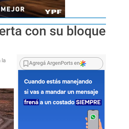
erta con su bloque
 la
Agregá ArgenPorts en