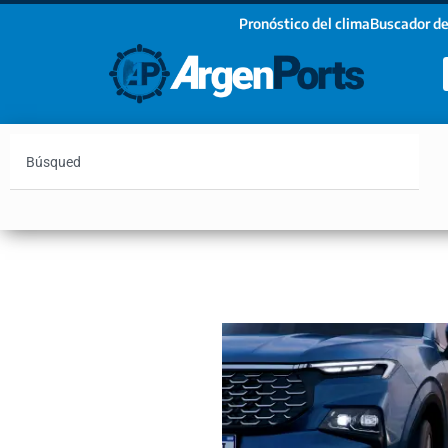
Pronóstico del clima
Buscador de
¡Sumate a nuestro Newsletter!
Nombre
Apellidos
Email
Argentina
Vaca Muerta
Hidrovía
Bahía Blanc
Estoy de acuerdo con las condiciones y políticas d
privacidad.