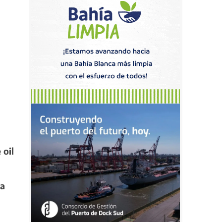
l
 oil
va