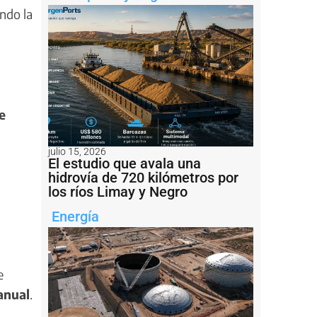
ndo la
e
julio 15, 2026
El estudio que avala una
hidrovía de 720 kilómetros por
los ríos Limay y Negro
Energía
e
anual
.