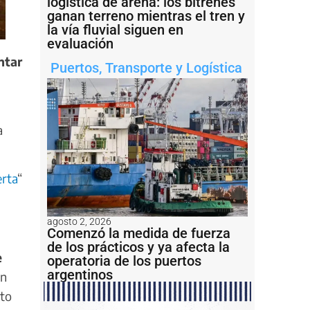
logística de arena: los bitrenes
ganan terreno mientras el tren y
la vía fluvial siguen en
evaluación
ntar
Puertos
,
Transporte y Logística
a
erta
“
agosto 2, 2026
Comenzó la medida de fuerza
de los prácticos y ya afecta la
e
operatoria de los puertos
argentinos
n
nto