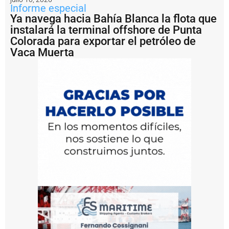
n
Informe especial
e
Ya navega hacia Bahía Blanca la flota que
s
instalará la terminal offshore de Punta
:
fi
Colorada para exportar el petróleo de
n
Vaca Muerta
a
li
z
ó
e
n
B
a
h
í
a
B
l
a
n
c
a
e
l