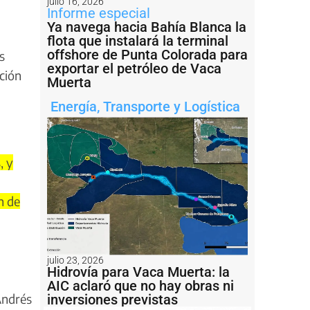
julio 16, 2026
Informe especial
Ya navega hacia Bahía Blanca la
flota que instalará la terminal
offshore de Punta Colorada para
s
exportar el petróleo de Vaca
ación
Muerta
Energía
,
Transporte y Logística
, y
n de
julio 23, 2026
Hidrovía para Vaca Muerta: la
AIC aclaró que no hay obras ni
Andrés
inversiones previstas