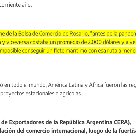
corriente año.
e de la Bolsa de Comercio de Rosario, "antes de la pandem
a y viceversa costaba un promedio de 2.000 dólares y a ve
 imposible conseguir un flete marítimo con esa ruta a meno
ió en todo el mundo, América Latina y África fueron las re
 proyectos estacionales o agrícolas.
a de Exportadores de la República Argentina CERA),
ción del comercio internacional, luego de la fuertí