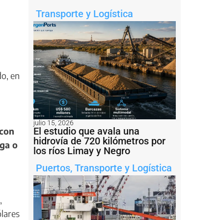
Transporte y Logística
do, en
julio 15, 2026
El estudio que avala una
 con
hidrovía de 720 kilómetros por
rga o
los ríos Limay y Negro
Puertos
,
Transporte y Logística
,
ólares