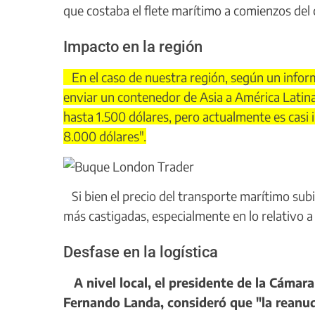
que costaba el flete marítimo a comienzos del 
Impacto en la región
En el caso de nuestra región, según un inform
enviar un contenedor de Asia a América Latin
hasta 1.500 dólares, pero actualmente es casi
8.000 dólares".
Si bien el precio del transporte marítimo sub
más castigadas, especialmente en lo relativo a
Desfase en la logística
A nivel local, el presidente de la Cámar
Fernando Landa, consideró que "la reanuda