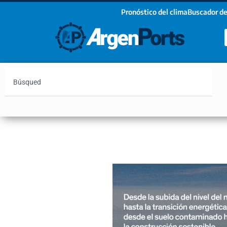
Pronóstico del clima
Buscador de
¡Sumate a nuestro Newsletter!
Nombre
Apellidos
Email
Argentina
Vaca Muerta
Hidrovía
Bahía Blanc
Estoy de acuerdo con las condiciones y políticas d
privacidad.