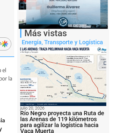
Más vistas
Energía
,
Transporte y Logística
n
 el
por la
julio 20, 2026
Río Negro proyecta una Ruta de
las Arenas de 119 kilómetros
ia
para agilizar la logística hacia
y
Vaca Muerta