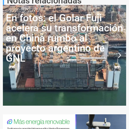
Notas relacionadas
agosto 6, 2026
En fotos: el Golar Fuji
acelera su transformación
en China rumbo al
proyecto argentino de
GNL