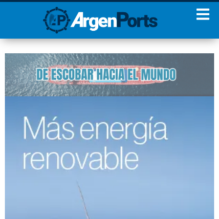
¡Sumate a nuestro
Newsletter!
Nombre
Apellidos
Email
Estoy de acuerdo con las
condiciones y políticas de
privacidad.