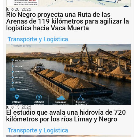
e
l
julio 20, 2026
e
Río Negro proyecta una Ruta de las
r
Arenas de 119 kilómetros para agilizar la
a
logística hacia Vaca Muerta
s
u
Transporte y Logística
t
r
a
n
s
f
o
r
m
a
c
i
ó
julio 15, 2026
El estudio que avala una hidrovía de 720
n
e
kilómetros por los ríos Limay y Negro
n
C
Transporte y Logística
h