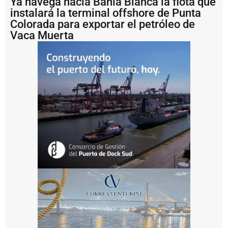
Ya navega hacia Bahía Blanca la flota que
p
instalará la terminal offshore de Punta
e
n
Colorada para exportar el petróleo de
s
Vaca Muerta
i
ó
n
d
e
l
D
e
c
r
e
t
o
6
9
0
y
l
a
r
e