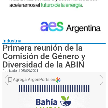
Industria
Primera reunión de la
Comisión de Género y
Diversidad de la ABIN
Publicado el
08/09/2021
La
entidad
Agregá ArgenPorts en
dijo
que
es
el
primer
paso