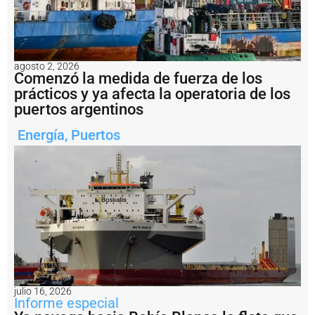
o
d
e
G
N
agosto 2, 2026
L
Comenzó la medida de fuerza de los
F
prácticos y ya afecta la operatoria de los
u
puertos argentinos
e
o
Energía
,
Puertos
fi
c
i
a
li
z
a
d
a
l
a
s
julio 16, 2026
u
Informe especial
s