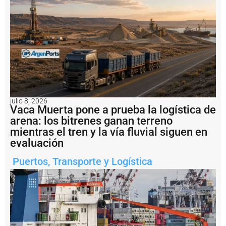
i
n
a
r
u
m
b
o
a
l
p
julio 8, 2026
r
Vaca Muerta pone a prueba la logística de
o
arena: los bitrenes ganan terreno
y
mientras el tren y la vía fluvial siguen en
e
c
evaluación
t
o
Puertos
,
Transporte y Logística
a
r
g
e
n
ti
n