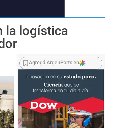
 la logística
ador
Agregá ArgenPorts en