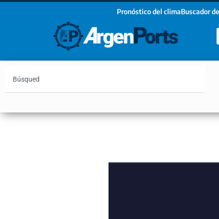
Pronóstico del clima
Buscador de
¡Sumate a nuestro Newsletter!
Nombre
Apellidos
Email
Argentina
Vaca Muerta
Hidrovía
Bahía Blanc
Estoy de acuerdo con las condiciones y políticas d
privacidad.