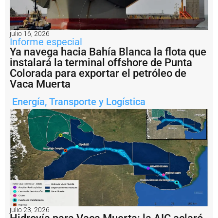
s
e
l
b
julio 16, 2026
u
Informe especial
q
Ya navega hacia Bahía Blanca la flota que
u
instalará la terminal offshore de Punta
e
Colorada para exportar el petróleo de
m
u
Vaca Muerta
lt
i
Energía
,
Transporte y Logística
p
r
o
p
ó
s
it
o
m
á
s
g
julio 23, 2026
r