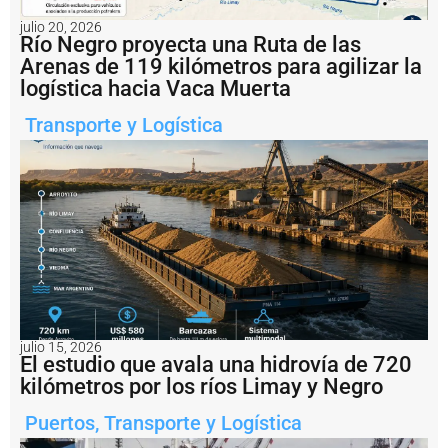
D
o
julio 20, 2026
Río Negro proyecta una Ruta de las
c
k
Arenas de 119 kilómetros para agilizar la
S
logística hacia Vaca Muerta
u
d
Transporte y Logística
p
a
r
ti
c
i
p
ó
d
e
l
a
julio 15, 2026
E
El estudio que avala una hidrovía de 720
x
kilómetros por los ríos Limay y Negro
p
o
Puertos
,
Transporte y Logística
E
m