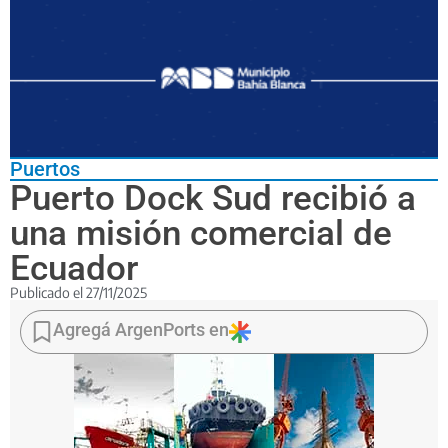
Puertos
Puerto Dock Sud recibió a
una misión comercial de
Ecuador
Publicado el
27/11/2025
La
embajadora
Agregá ArgenPorts en
Diana
Salazar
Méndez
encabezó
una
visita