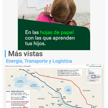
Más vistas
Notas
relacionadas
Energía
,
Transporte y Logística
E
l
P
u
e
r
t
o
d
e