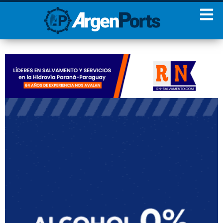
¡Sumate a nuestro
Newsletter!
Nombre
Apellidos
Email
Estoy de acuerdo con las
condiciones y políticas de
privacidad.