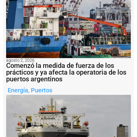
p
l
e
o
U
T
N
A
v
e
ll
agosto 2, 2026
a
Comenzó la medida de fuerza de los
n
prácticos y ya afecta la operatoria de los
e
puertos argentinos
d
a
Energía
,
Puertos
2
0
2
6
A
s
í
e