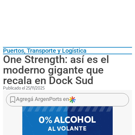
Puertos
,
Transporte y Logística
One Strength: así es el
moderno gigante que
recala en Dock Sud
Publicado el
25/11/2025
Con
336
Agregá ArgenPorts en
metros
de
eslora,
51
metros
de