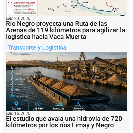
Puerto
Quequén
rumbo
a
julio 20, 2026
China
Río Negro proyecta una Ruta de las
luego
Arenas de 119 kilómetros para agilizar la
de
logística hacia Vaca Muerta
completar
en
el
Transporte y Logística
puerto
bonaerense
las
últimas
25.800
toneladas
de
trigo
argentino.
Se
trata
del
primer
embarque
julio 15, 2026
comercial
El estudio que avala una hidrovía de 720
de
kilómetros por los ríos Limay y Negro
cereal
hacia