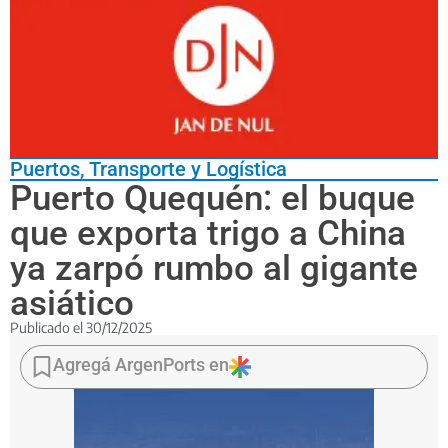
Puertos
,
Transporte y Logística
Puerto Quequén: el buque
que exporta trigo a China
ya zarpó rumbo al gigante
asiático
Publicado el
30/12/2025
El
granelero
Agregá ArgenPorts en
Shandong
Fu
Yi
dejó