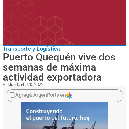
Transporte y Logística
Puerto Quequén vive dos
semanas de máxima
actividad exportadora
Publicado el
21/10/2025
La
estación
Agregá ArgenPorts en
marítima
atraviesa
una
de
las
semanas