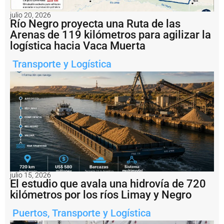
la
zona
julio 20, 2026
Río Negro proyecta una Ruta de las
de
Ramallo.
Arenas de 119 kilómetros para agilizar la
Foto
logística hacia Vaca Muerta
Marine
Traffic.
Transporte y Logística
Notas
relacionadas
U
n
r
e
m
o
l
c
a
julio 15, 2026
El estudio que avala una hidrovía de 720
d
kilómetros por los ríos Limay y Negro
o
r
v
Puertos
,
Transporte y Logística
a