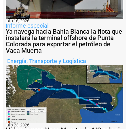
l
o
g
r
julio 16, 2026
ó
Informe especial
z
Ya navega hacia Bahía Blanca la flota que
a
instalará la terminal offshore de Punta
f
Colorada para exportar el petróleo de
a
Vaca Muerta
r
p
Energía
,
Transporte y Logística
o
r
s
u
s
p
r
o
p
i
o
s
m
julio 23, 2026
e