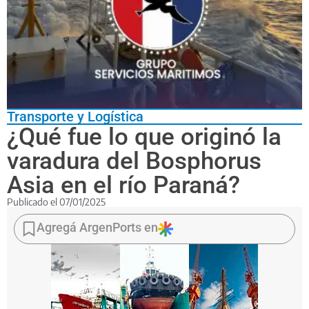
Transporte y Logística
¿Qué fue lo que originó la
varadura del Bosphorus
Asia en el río Paraná?
Publicado el
07/01/2025
El
buque
Agregá ArgenPorts en
navegaba
aguas
abajo,
con
dos
prácticos