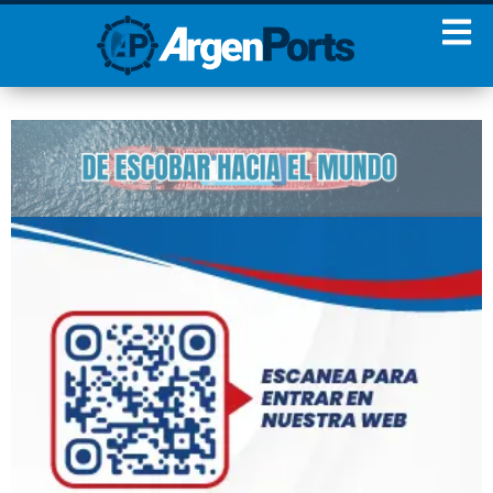
¡Sumate a nuestro
Newsletter!
Nombre
Apellidos
Email
Estoy de acuerdo con las
condiciones y políticas de
privacidad.