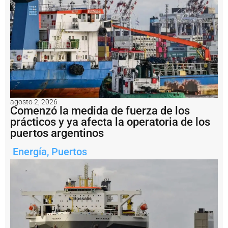
r
ó
e
n
p
u
e
r
t
o
S
agosto 2, 2026
a
Comenzó la medida de fuerza de los
n
prácticos y ya afecta la operatoria de los
A
puertos argentinos
n
t
Energía
,
Puertos
o
n
i
o
E
s
t
e
y