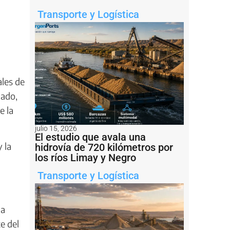
Transporte y Logística
ales de
gado,
e la
julio 15, 2026
El estudio que avala una
 la
hidrovía de 720 kilómetros por
los ríos Limay y Negro
Transporte y Logística
la
e del