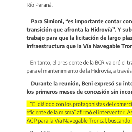
Río Paraná.
Para Simioni, “es importante contar con 
transición que afronta la Hidrovía”. Y s
trabajo para que la licitación de largo pla
infraestructura que la Vía Navegable Tronc
En tanto, el presidente de la BCR valoró el 
para el mantenimiento de la Hidrovía, a través
Durante la reunión, Beni expresó su inten
los primeros meses de concesión sin inco
“El diálogo con los protagonistas del comerci
eficiente de la misma” afirmó el interventor. 
AGP para la Vía Navegable Troncal, buscando 