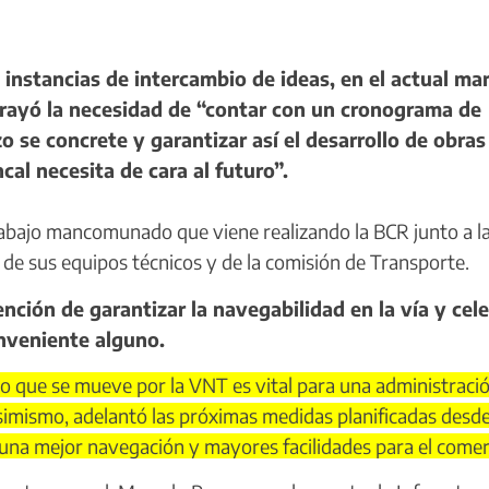
instancias de intercambio de ideas, en el actual ma
ubrayó la necesidad de “contar con un cronograma de
zo se concrete y garantizar así el desarrollo de obras
al necesita de cara al futuro”.
trabajo mancomunado que viene realizando la BCR junto a 
 de sus equipos técnicos y de la comisión de Transporte.
ción de garantizar la navegabilidad en la vía y cel
nveniente alguno.
o que se mueve por la VNT es vital para una administraci
Asimismo, adelantó las próximas medidas planificadas desde
una mejor navegación y mayores facilidades para el comer