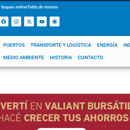
 buques online
Tabla de mareas
PUERTOS
TRANSPORTE Y LOGÍSTICA
ENERGÍA
IN
a
MEDIO AMBIENTE
YPF
GNL
Mar del Plata
HISTORIA
Patagonia
CONTACTO
Quequén
e