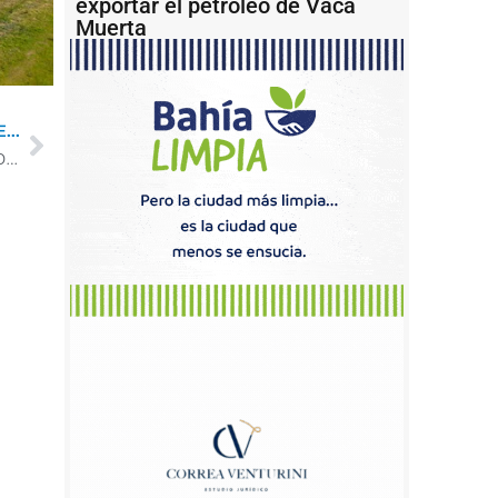
exportar el petróleo de Vaca
Muerta
...
Ya se lleva ejecutado el 25 por ciento del dragado previsto en Mar del Plata