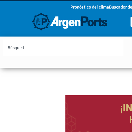
Pronóstico del clima
Buscador de
¡Sumate a nuestro Newsletter!
Nombre
Apellidos
Email
Argentina
Vaca Muerta
Hidrovía
Bahía Blanc
Estoy de acuerdo con las condiciones y políticas d
privacidad.