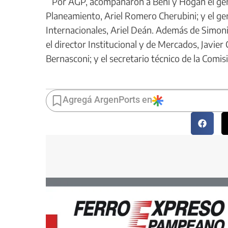
Por AGP, acompañaron a Beni y Hogan el geren
Planeamiento, Ariel Romero Cherubini; y el ge
Internacionales, Ariel Deán. Además de Simoni, 
el director Institucional y de Mercados, Javier
Bernasconi; y el secretario técnico de la Comi
Agregá ArgenPorts en