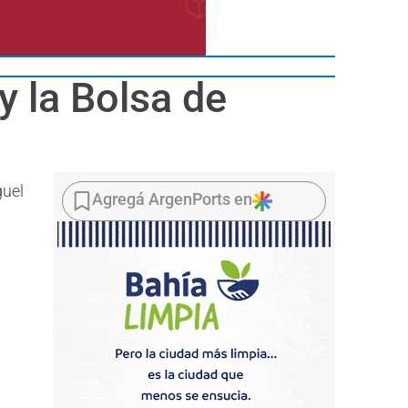
y la Bolsa de
guel
Agregá ArgenPorts en