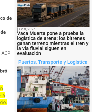
rco de
julio 8, 2026
 de
Vaca Muerta pone a prueba la
logística de arena: los bitrenes
ganan terreno mientras el tren y
la vía fluvial siguen en
la AGP
evaluación
Puertos
,
Transporte y Logística
ebró
ón
 la
cio.