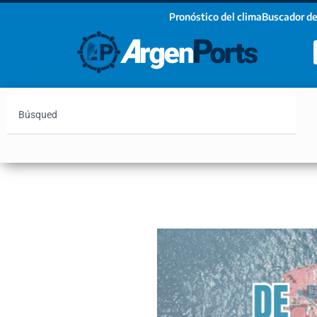
Pronóstico del clima
Buscador de
¡Sumate a nuestro Newsletter!
Nombre
Apellidos
Email
Argentina
Vaca Muerta
Hidrovía
Bahía Blanc
Estoy de acuerdo con las condiciones y políticas d
privacidad.