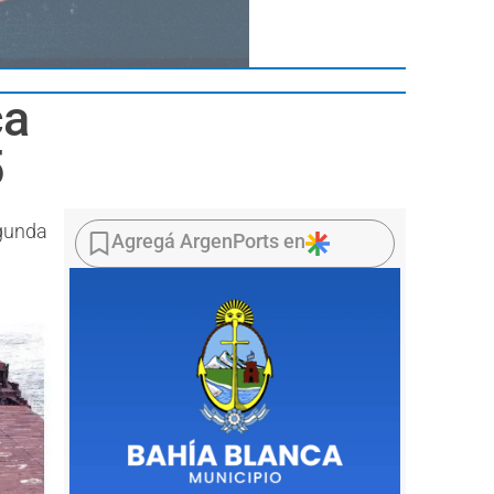
ca
5
egunda
Agregá ArgenPorts en