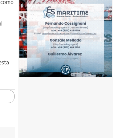
e como
l
esta