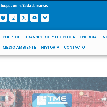
 buques online
Tabla de mareas
PUERTOS
TRANSPORTE Y LOGÍSTICA
ENERGÍA
IN
a
MEDIO AMBIENTE
YPF
GNL
Mar del Plata
HISTORIA
Patagonia
CONTACTO
Quequén
e