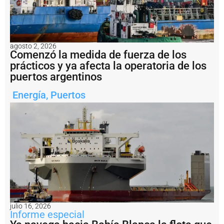
s
A
S
S
a
agosto 2, 2026
b
Comenzó la medida de fuerza de los
i
prácticos y ya afecta la operatoria de los
n
puertos argentinos
e
r
Energía
,
Puertos
e
e
m
p
l
a
z
a
rí
a
a
l
V
julio 16, 2026
a
Informe especial
r