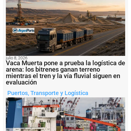
Foto
Gerardo
Roberto.
Notas
relacionadas
E
l
p
o
julio 8, 2026
r
Vaca Muerta pone a prueba la logística de
t
arena: los bitrenes ganan terreno
a
mientras el tren y la vía fluvial siguen en
c
o
evaluación
n
t
Puertos
,
Transporte y Logística
e
n
e
d
o
r
e