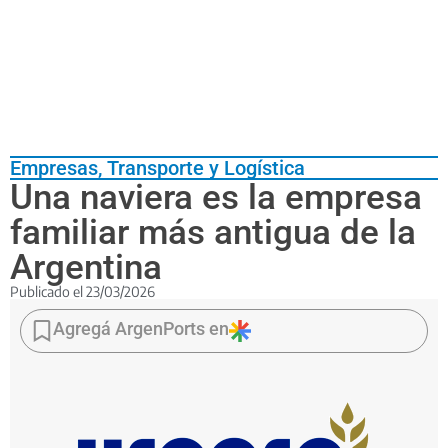
Empresas
,
Transporte y Logística
Una naviera es la empresa
familiar más antigua de la
Argentina
Publicado el
23/03/2026
Se
trata
Agregá ArgenPorts en
de
Delfino,
fundada
en
1838
en