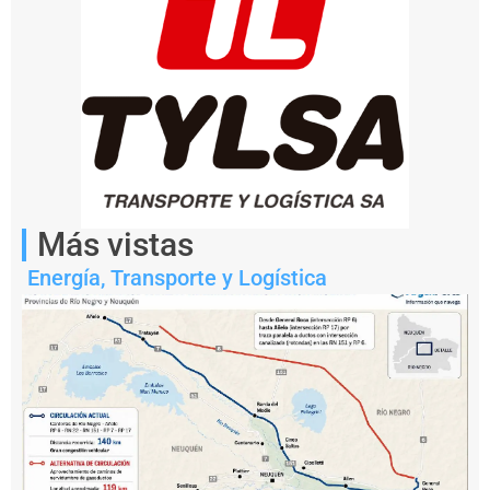
actividad
portuaria
del
país.
Más vistas
Energía
,
Transporte y Logística
Llegó
a
concentrar
cerca
del
60%