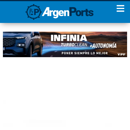
¡Sumate a nuestro
Newsletter!
Nombre
Apellidos
Email
Estoy de acuerdo con las
condiciones y políticas de
privacidad.