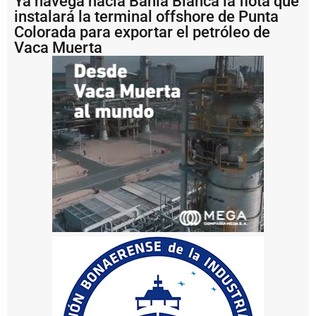
Ya navega hacia Bahía Blanca la flota que
a
instalará la terminal offshore de Punta
m
Colorada para exportar el petróleo de
o
Vaca Muerta
e
n
l
a
r
u
t
a
p
a
t
a
g
ó
n
i
c
a
S
a
n