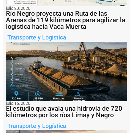
de
los
julio 20, 2026
buques
Río Negro proyecta una Ruta de las
que
Arenas de 119 kilómetros para agilizar la
arribaban
al
logística hacia Vaca Muerta
puerto
porteño,
Transporte y Logística
participó
en
la
conexión
con
la
Patagonia
y
hasta
fue
representante
de
los
vuelos
julio 15, 2026
del
El estudio que avala una hidrovía de 720
mítico
kilómetros por los ríos Limay y Negro
Zeppelin
en
la
Transporte y Logística
Argentina.