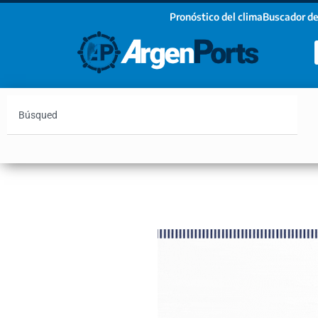
Pronóstico del clima
Buscador de
¡Sumate a nuestro Newsletter!
Nombre
Apellidos
Email
Argentina
Vaca Muerta
Hidrovía
Bahía Blanc
Estoy de acuerdo con las condiciones y políticas d
privacidad.