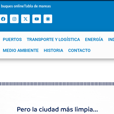
 buques online
Tabla de mareas
PUERTOS
TRANSPORTE Y LOGÍSTICA
ENERGÍA
IN
a
MEDIO AMBIENTE
YPF
GNL
Mar del Plata
HISTORIA
Patagonia
CONTACTO
Quequén
e