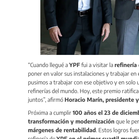
“Cuando llegué a
YPF
fui a visitar la
refinería
poner en valor sus instalaciones y trabajar en
pusimos a trabajar con ese objetivo y en solo
refinerías del mundo. Hoy, este premio ratifi
juntos”, afirmó
Horacio Marín, presidente 
Próxima a cumplir
100 años el 23 de diciem
transformación y modernización
que le pe
márgenes de rentabilidad
. Estos logros fu
refinería de
YPF en el primer cuartil mundi