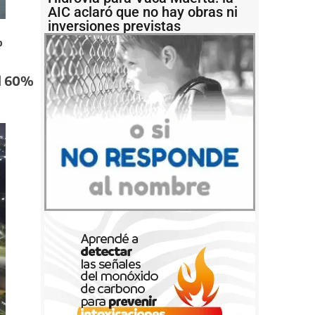
AIC aclaró que no hay obras ni
inversiones previstas
%
l
60%