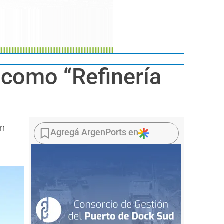
a como “Refinería
ón
Agregá ArgenPorts en