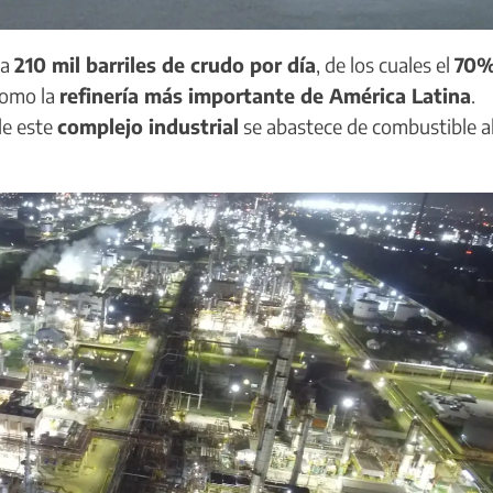
sa
210 mil barriles de crudo por día
, de los cuales el
70
como la
refinería más importante de América Latina
.
de este
complejo industrial
se abastece de combustible a