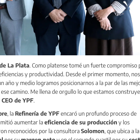
 de La Plata
. Como platense tomé un fuerte compromiso 
 eficiencias y productividad. Desde el primer momento, nos
 un año y medio logramos posicionarnos a la par de las mej
ca ese camino. Me llena de orgullo lo que estamos construy
y CEO de YPF
.
bre
, la
Refinería de YPF
encaró un profundo proceso de
rmitió aumentar la
eficiencia de su producción
y los
eron reconocidos por la consultora
Solomon
, que ubica a la
al
por su
margen neto
y en el segundo cuartil por su
cos