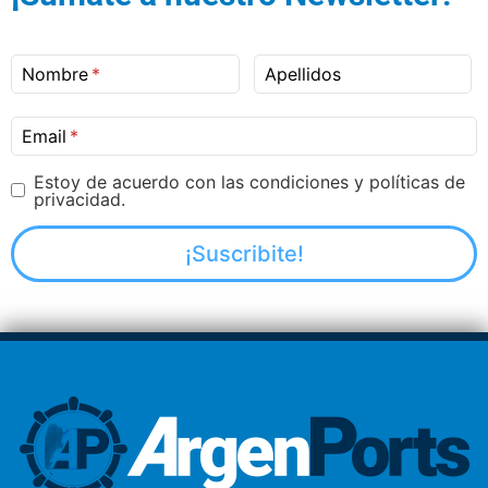
Nombre
Apellidos
Email
Estoy de acuerdo con las condiciones y políticas de
privacidad.