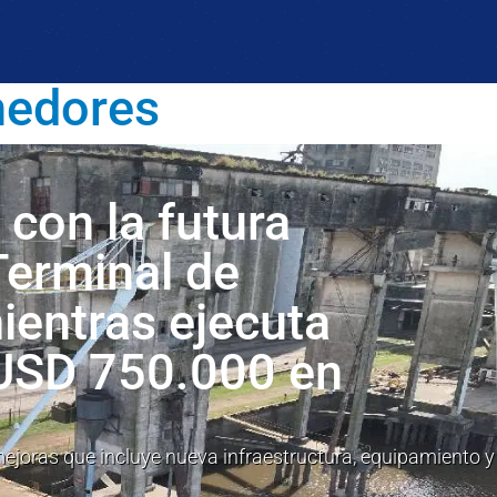
nedores
con la futura
 Terminal de
entras ejecuta
 USD 750.000 en
ejoras que incluye nueva infraestructura, equipamiento y