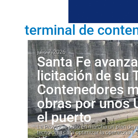
terminal de conte
julio 7, 2026
Santa Fe avanza 
licitación de su
Contenedores mi
obras por unos
el puerto
La Provincia puso en marcha un plan de m
tecnología para optimizar la operatoria […]