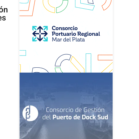
ión
es