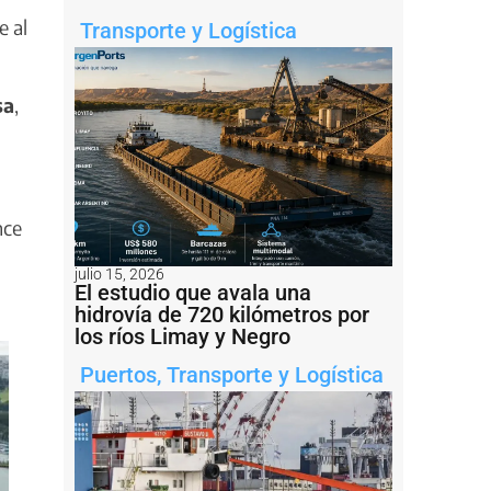
e al
Transporte y Logística
sa
,
nce
julio 15, 2026
El estudio que avala una
hidrovía de 720 kilómetros por
los ríos Limay y Negro
Puertos
,
Transporte y Logística