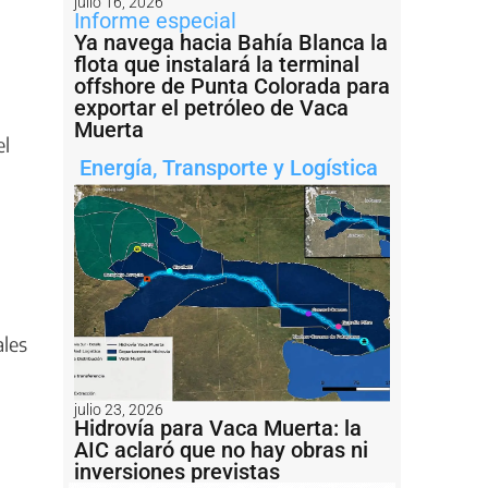
julio 16, 2026
Informe especial
Ya navega hacia Bahía Blanca la
flota que instalará la terminal
offshore de Punta Colorada para
exportar el petróleo de Vaca
Muerta
el
Energía
,
Transporte y Logística
ales
julio 23, 2026
Hidrovía para Vaca Muerta: la
AIC aclaró que no hay obras ni
inversiones previstas