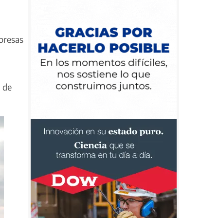
mpresas
l de