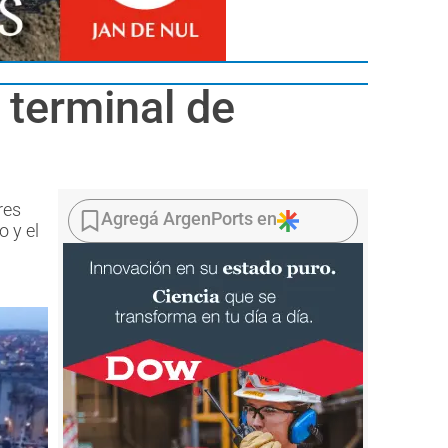
a terminal de
res
Agregá ArgenPorts en
o y el