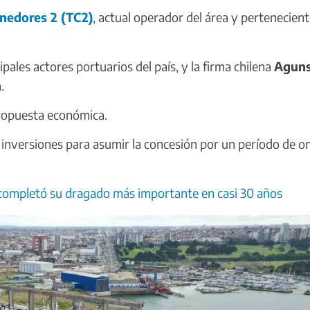
nedores 2 (TC2)
, actual operador del área y pertenecient
cipales actores portuarios del país, y la firma chilena
Agun
.
ropuesta económica.
inversiones para asumir la concesión por un período de o
 completó su dragado más importante en casi 30 años