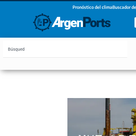
Pronóstico del clima
Buscador de
¡Sumate a nuestro Newsletter!
Nombre
Apellidos
Email
Argentina
Vaca Muerta
Hidrovía
Bahía Blanc
Estoy de acuerdo con las condiciones y políticas d
privacidad.