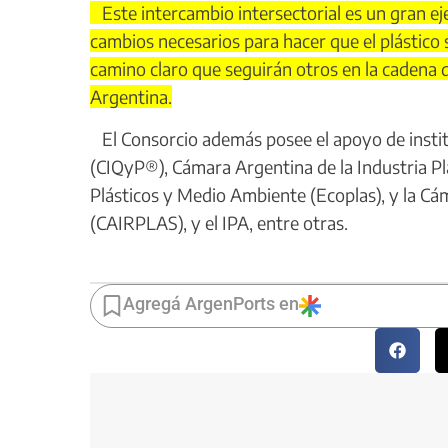
Este intercambio intersectorial es un gran eje
cambios necesarios para hacer que el plástico
camino claro que seguirán otros en la cadena d
Argentina.
El Consorcio además posee el apoyo de instit
(CIQyP®), Cámara Argentina de la Industria Plá
Plásticos y Medio Ambiente (Ecoplas), y la Cám
(CAIRPLAS), y el IPA, entre otras.
Agregá ArgenPorts en