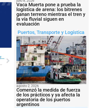
julio 8, 2026
Vaca Muerta pone a prueba la
logística de arena: los bitrenes
ganan terreno mientras el tren y
la vía fluvial siguen en
evaluación
Puertos
,
Transporte y Logística
...
Río”, un documental sobre la bajante histórica del Paraná
agosto 2, 2026
Comenzó la medida de fuerza
de los prácticos y ya afecta la
operatoria de los puertos
argentinos