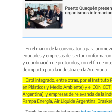
Puerto Quequén present
organismos internacion
En el marco de la convocatoria para promover 
entidades y empresas del sector conformaron u
y coordinación de protocolos, con el fin de i
de impacto para la industria en la Argentina.
Está integrado, entre otras, por el Instituto
en Plásticos y Medio Ambiente) y el CONICET (
Argentina); y empresas de relevancia de la i
Pampa Energía, Air Liquide Argentina, Braske
También te puede interesar:
http://argenpor