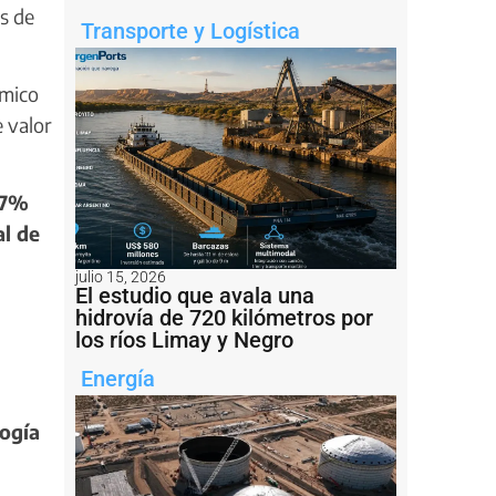
s de
Transporte y Logística
imico
 valor
47%
al de
julio 15, 2026
El estudio que avala una
hidrovía de 720 kilómetros por
los ríos Limay y Negro
Energía
logía