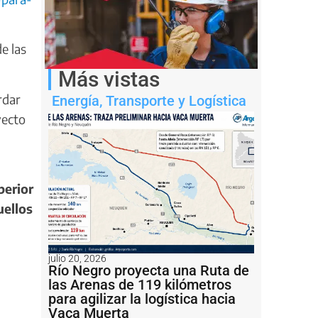
e las
Más vistas
rdar
Energía
,
Transporte y Logística
yecto
perior
uellos
julio 20, 2026
Río Negro proyecta una Ruta de
las Arenas de 119 kilómetros
para agilizar la logística hacia
Vaca Muerta