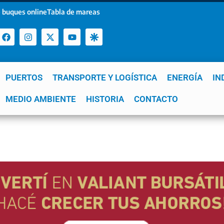
 buques online
Tabla de mareas
PUERTOS
TRANSPORTE Y LOGÍSTICA
ENERGÍA
IN
a
MEDIO AMBIENTE
YPF
GNL
Mar del Plata
HISTORIA
Patagonia
CONTACTO
Quequén
e