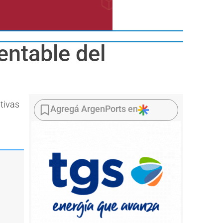
entable del
tivas
Agregá ArgenPorts en