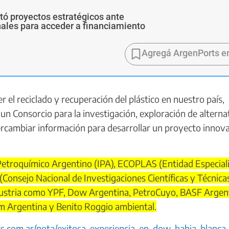
ó proyectos estratégicos ante
ales para acceder a financiamiento
Agregá ArgenPorts e
el reciclado y recuperación del plástico en nuestro país,
n Consorcio para la investigación, exploración de alterna
ntercambiar información para desarrollar un proyecto innov
 Petroquímico Argentino (IPA), ECOPLAS (Entidad Especial
Consejo Nacional de Investigaciones Científicas y Técnica
ndustria como YPF, Dow Argentina, PetroCuyo, BASF Argen
m Argentina y Benito Roggio ambiental.
ts.com.ar/nota/exitosa-experiencia-en-dow-bahia-blanca