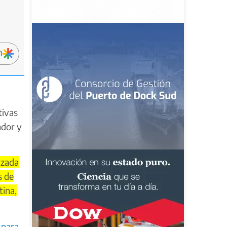
n
tivas
ador y
izada
s de
tina,
-para-