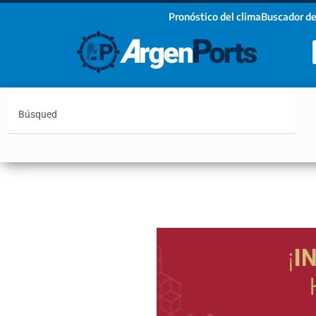
Pronóstico del clima
Buscador de
¡Sumate a nuestro Newsletter!
Nombre
Apellidos
Email
Argentina
Vaca Muerta
Hidrovía
Bahía Blanc
Estoy de acuerdo con las condiciones y políticas d
privacidad.