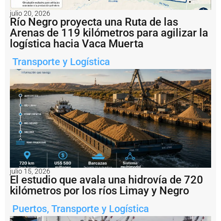
e
y
julio 20, 2026
Río Negro proyecta una Ruta de las
l
Arenas de 119 kilómetros para agilizar la
o
g
logística hacia Vaca Muerta
r
ó
Transporte y Logística
z
a
f
a
r
p
o
r
s
u
s
p
julio 15, 2026
r
El estudio que avala una hidrovía de 720
o
kilómetros por los ríos Limay y Negro
p
i
Puertos
,
Transporte y Logística
o
s