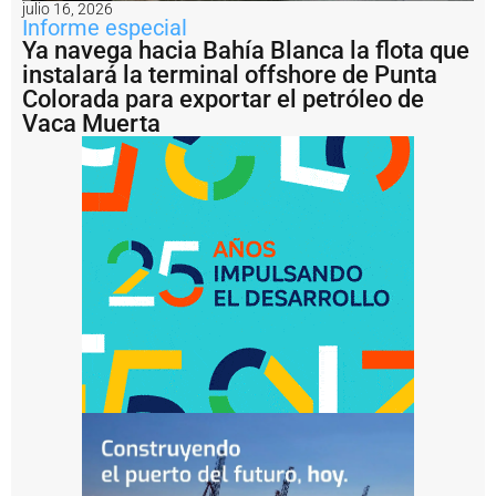
julio 16, 2026
i
Informe especial
c
Ya navega hacia Bahía Blanca la flota que
i
instalará la terminal offshore de Punta
a
n
Colorada para exportar el petróleo de
l
Vaca Muerta
a
t
e
m
p
o
r
a
d
a
d
e
l
a
n
g
o
s
ti