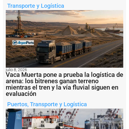
P
Transporte y Logística
u
e
r
t
o
M
a
d
r
y
n
C
julio 8, 2026
Vaca Muerta pone a prueba la logística de
ri
arena: los bitrenes ganan terreno
s
i
mientras el tren y la vía fluvial siguen en
s
evaluación
e
n
Puertos
,
Transporte y Logística
e
l
s
e
c