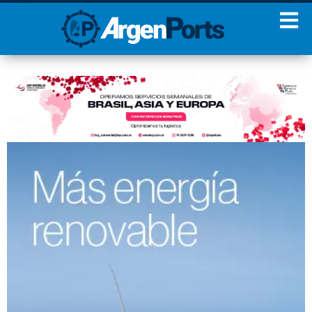
¡Sumate a nuestro
Newsletter!
Nombre
Apellidos
Email
Estoy de acuerdo con las
condiciones y políticas de
privacidad.