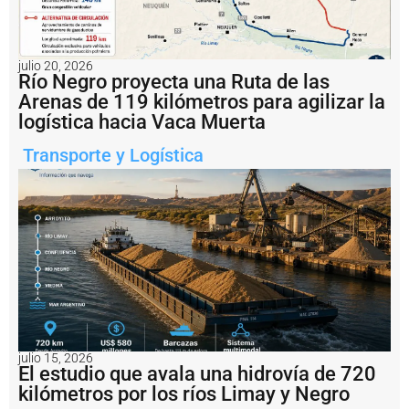
o
d
o
li
julio 20, 2026
Río Negro proyecta una Ruta de las
s
t
Arenas de 119 kilómetros para agilizar la
o
logística hacia Vaca Muerta
p
a
Transporte y Logística
r
a
e
l
F
o
r
o
P
e
s
c
A
julio 15, 2026
El estudio que avala una hidrovía de 720
r
kilómetros por los ríos Limay y Negro
e
n