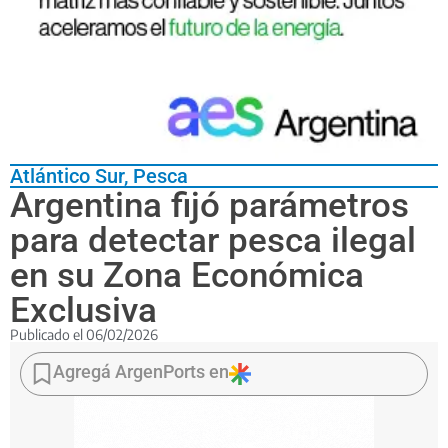
Atlántico Sur
,
Pesca
Argentina fijó parámetros
para detectar pesca ilegal
en su Zona Económica
Exclusiva
Publicado el
06/02/2026
La
Disposición
Agregá ArgenPorts en
20/2026
del
Ministerio
de