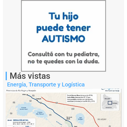
dentro
de
la
ZEEA.
Más vistas
Energía
,
Transporte y Logística
Notas
relacionadas
T