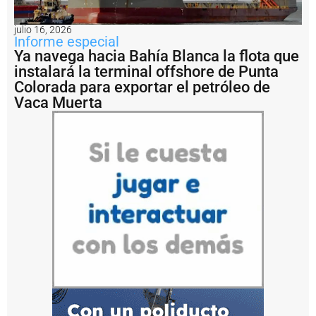
a
c
julio 16, 2026
o
Informe especial
n
Ya navega hacia Bahía Blanca la flota que
t
instalará la terminal offshore de Punta
e
Colorada para exportar el petróleo de
n
e
Vaca Muerta
d
o
r
e
s
m
á
s
c
o
n
o
c
i
d
o
s