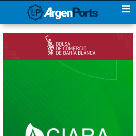
¡Sumate a nuestro
Newsletter!
Nombre
Apellidos
Email
Estoy de acuerdo con las
condiciones y políticas de
privacidad.