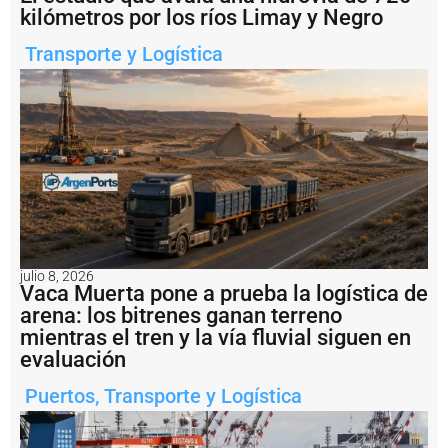
ri
kilómetros por los ríos Limay y Negro
a
n
Transporte y Logística
o
II
I
r
e
t
o
m
ó
s
u
s
julio 8, 2026
o
Vaca Muerta pone a prueba la logística de
p
arena: los bitrenes ganan terreno
e
mientras el tren y la vía fluvial siguen en
r
a
evaluación
c
i
Puertos
,
Transporte y Logística
o
n
e