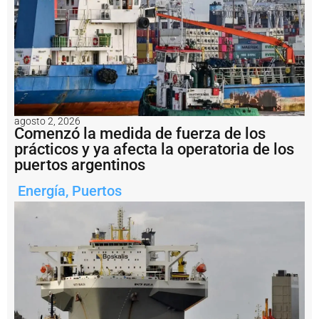
s
:
l
a
h
i
s
t
o
agosto 2, 2026
ri
Comenzó la medida de fuerza de los
a
prácticos y ya afecta la operatoria de los
d
puertos argentinos
e
u
n
Energía
,
Puertos
o
d
e
l
o
s
p
o
r
t