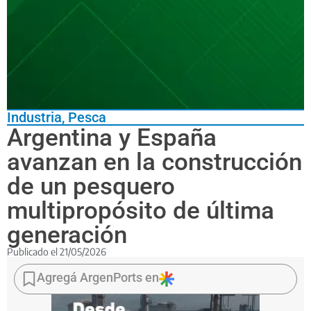
Industria
,
Pesca
Argentina y España
avanzan en la construcción
de un pesquero
multipropósito de última
generación
Publicado el
21/05/2026
Representantes
de
Agregá ArgenPorts en
TANDANOR
visitaron