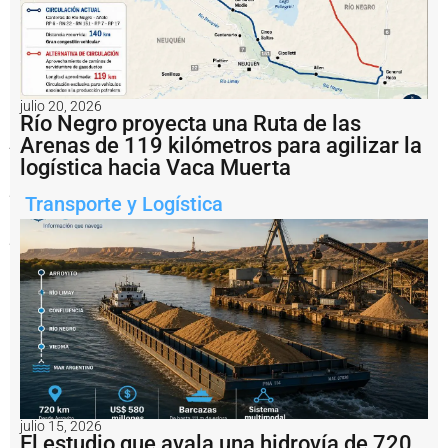
iniciativa
busca
combinar
capacidad
industrial
argentina,
julio 20, 2026
transferencia
Río Negro proyecta una Ruta de las
tecnológica
y
Arenas de 119 kilómetros para agilizar la
experiencia
logística hacia Vaca Muerta
internacional
para
Transporte y Logística
desarrollar
un
pesquero
multipropósito
Notas
relacionadas
E
l
A
s
t
julio 15, 2026
El estudio que avala una hidrovía de 720
u