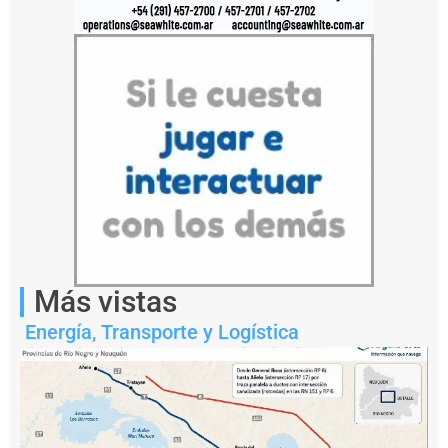
de
60
metros
de
eslora
con
apoyo
tecnológico
español.
Más vistas
Energía
,
Transporte y Logística
La