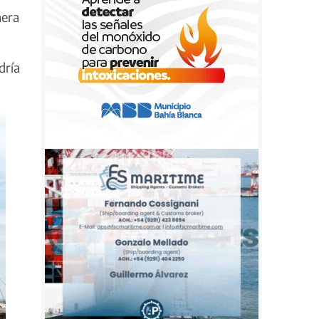
nera
dría