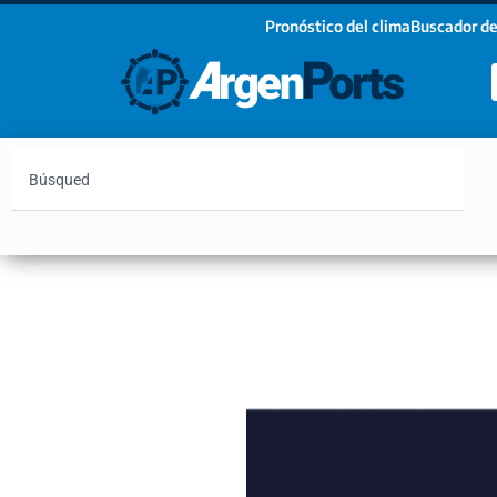
Pronóstico del clima
Buscador de
¡Sumate a nuestro Newsletter!
Nombre
Apellidos
Email
Argentina
Vaca Muerta
Hidrovía
Bahía Blanc
Estoy de acuerdo con las condiciones y políticas d
privacidad.