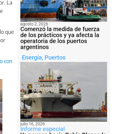
or. La
ue
agosto 2, 2026
Comenzó la medida de fuerza
lo que
de los prácticos y ya afecta la
por
operatoria de los puertos
argentinos
Energía
,
Puertos
to con
julio 16, 2026
Informe especial