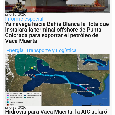
c
o
n
julio 16, 2026
v
Informe especial
e
Ya navega hacia Bahía Blanca la flota que
r
ti
instalará la terminal offshore de Punta
r
Colorada para exportar el petróleo de
s
Vaca Muerta
e
r
Energía
,
Transporte y Logística
e
a
l
m
e
n
t
e
e
n
s
a
li
julio 23, 2026
Hidrovía para Vaca Muerta: la AIC aclaró
d