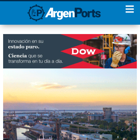
¡Sumate a nuestro
Newsletter!
Nombre
Apellidos
Email
Estoy de acuerdo con las
condiciones y políticas de
privacidad.