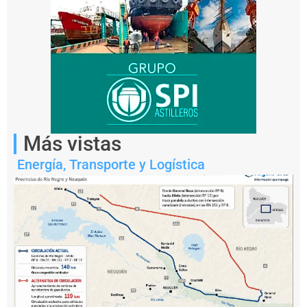
hay
fecha
definida.
Podría
ocurrir
tras
las
elecciones
de
octubre.
Más vistas
Energía
,
Transporte y Logística