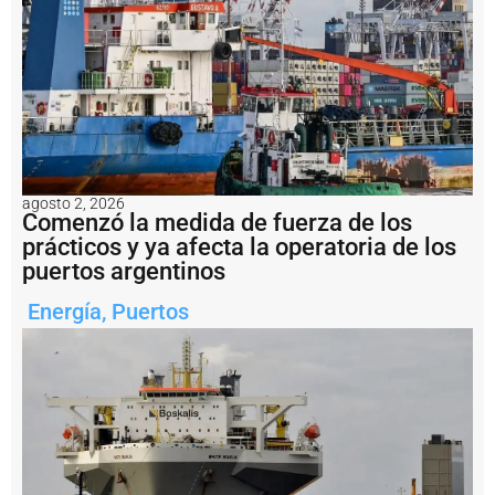
Notas
relacionadas
¿
P
u
e
d
e
e
l
agosto 2, 2026
Comenzó la medida de fuerza de los
P
u
prácticos y ya afecta la operatoria de los
e
puertos argentinos
r
t
Energía
,
Puertos
o
d
e
R
o
s
a
ri
o