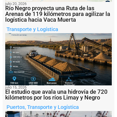
julio 20, 2026
La
Río Negro proyecta una Ruta de las
medida
Arenas de 119 kilómetros para agilizar la
asegura
la
logística hacia Vaca Muerta
continuidad
de
Transporte y Logística
la
gestión
portuaria
y
del
mantenimiento
de
la
Vía
Navegable
Troncal
en
el
marco
julio 15, 2026
del
El estudio que avala una hidrovía de 720
proceso
kilómetros por los ríos Limay y Negro
de
reorganización
institucional.
Puertos
,
Transporte y Logística