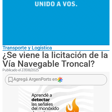
Transporte y Logística
¿Se viene la licitación de la
Vía Navegable Troncal?
Publicado el
27/08/2025
Un
posteo
Agregá ArgenPorts en
de
la
Sociedad
Rural,
replicado
por
el