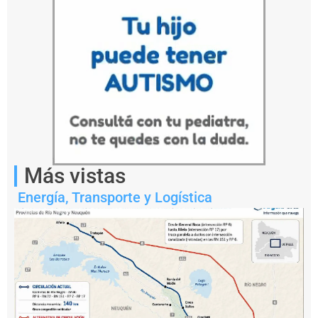
La
apertura
de
las
Más vistas
ofertas
económicas
Energía
,
Transporte y Logística
de
la
nueva
licitación
de
la
Hidrovía
dejó
un
escenario
inesperado: