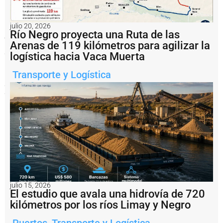
Jan
De
Nul-
Servimagnus
julio 20, 2026
Río Negro proyecta una Ruta de las
y
DEME
Arenas de 119 kilómetros para agilizar la
presentaron
logística hacia Vaca Muerta
exactamente
el
Transporte y Logística
mismo
peaje
para
operar
la
Vía
Navegable
Troncal.
La
definición
final
quedó
ahora
fuertemente
atada
julio 15, 2026
El estudio que avala una hidrovía de 720
a
la
kilómetros por los ríos Limay y Negro
evaluación
técnica
Puertos
,
Transporte y Logística