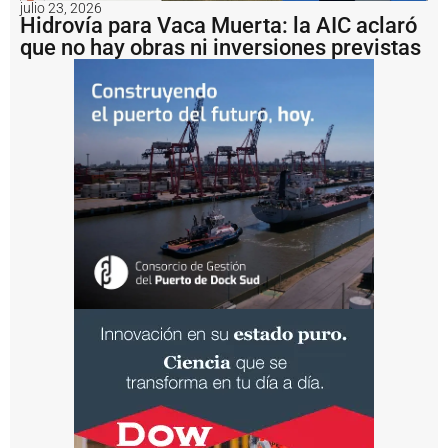
julio 23, 2026
n
Hidrovía para Vaca Muerta: la AIC aclaró
s
que no hay obras ni inversiones previstas
a
li
d
a
d
e
l
a
m
i
n
e
rí
a
a
r
g
e
n
ti
n
a
?