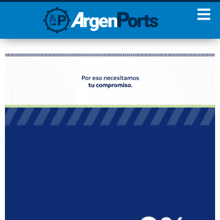
¡Sumate a nuestro
Newsletter!
Nombre
Apellidos
Email
Estoy de acuerdo con las
condiciones y políticas de
privacidad.