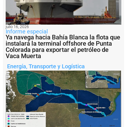
o
s
a
ri
o
julio 16, 2026
c
Informe especial
o
Ya navega hacia Bahía Blanca la flota que
n
instalará la terminal offshore de Punta
v
e
Colorada para exportar el petróleo de
r
Vaca Muerta
ti
r
Energía
,
Transporte y Logística
s
e
r
e
a
l
m
e
n
t
e
e