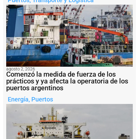
acumulada
durante
el
proceso.
Notas
relacionadas
¿
P
u
e
d
agosto 2, 2026
Comenzó la medida de fuerza de los
e
prácticos y ya afecta la operatoria de los
e
l
puertos argentinos
P
u
Energía
,
Puertos
e
r
t
o
d
e
R