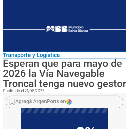
Transporte y Logística
Esperan que para mayo de
2026 la Vía Navegable
Troncal tenga nuevo gestor
Publicado el
21/08/2025
Tras
la
Agregá ArgenPorts en
anulación
de
la
licitación
anterior,