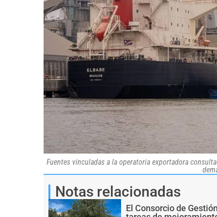
Fuentes vinculadas a la operatoria exportadora consulta
dema
Notas relacionadas
El Consorcio de Gestió
tareas de mejoramiento