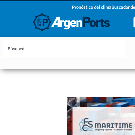
Pronóstico del clima
Buscador de
¡Sumate a nuestro Newsletter!
Nombre
Apellidos
Email
Argentina
Vaca Muerta
Hidrovía
Bahía Blanc
Estoy de acuerdo con las condiciones y políticas d
privacidad.