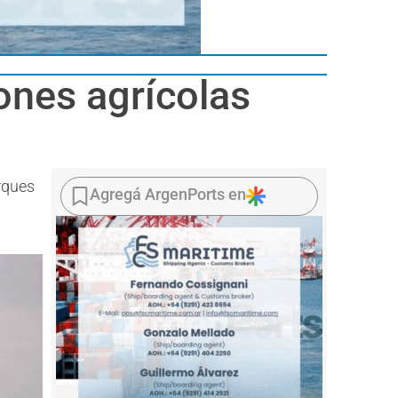
ones agrícolas
rques
Agregá ArgenPorts en