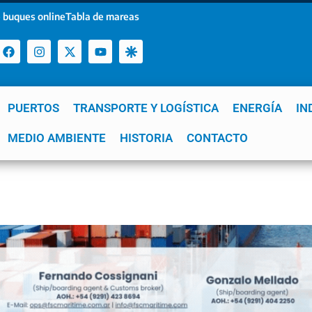
 buques online
Tabla de mareas
PUERTOS
TRANSPORTE Y LOGÍSTICA
ENERGÍA
IN
a
MEDIO AMBIENTE
YPF
GNL
Mar del Plata
HISTORIA
Patagonia
CONTACTO
Quequén
e