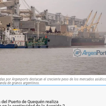
das por Argenports destacan el creciente peso de los mercados asiático
nda de granos argentinos.
n del Puerto de Quequén realiza
 en la continuidad de la Avenida 2