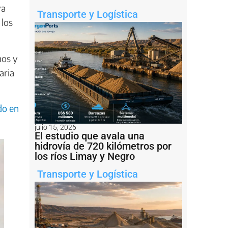
va
Transporte y Logística
 los
nos y
aria
do en
julio 15, 2026
El estudio que avala una
hidrovía de 720 kilómetros por
los ríos Limay y Negro
Transporte y Logística