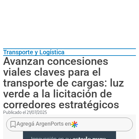
Transporte y Logística
Avanzan concesiones
viales claves para el
transporte de cargas: luz
verde a la licitación de
corredores estratégicos
Publicado el
21/07/2025
Los
trayectos
Agregá ArgenPorts en
fueron
seleccionados