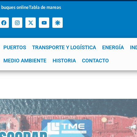
 buques online
Tabla de mareas
PUERTOS
TRANSPORTE Y LOGÍSTICA
ENERGÍA
IN
a
MEDIO AMBIENTE
YPF
GNL
Mar del Plata
HISTORIA
Patagonia
CONTACTO
Quequén
e