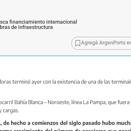
usca financiamiento internacional
bras de infraestructura
Agregá ArgenPorts e
oras terminó ayer con la existencia de una de las terminal
carril Bahía Blanca – Noroeste, línea La Pampa, que fuera
y cargas.
io, de hecho a comienzos del siglo pasado hubo much
norme crecimiento del número de pasajeros que pasa