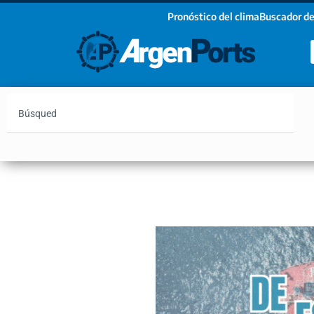
Pronóstico del clima
Buscador de
¡Sumate a nuestro Newsletter!
Nombre
Apellidos
Email
Argentina
Vaca Muerta
Hidrovía
Bahía Blanc
Estoy de acuerdo con las condiciones y políticas d
privacidad.