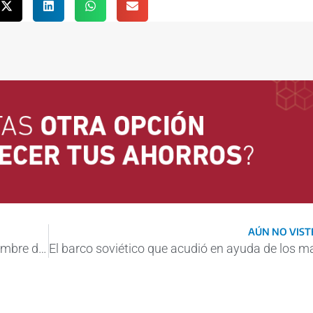
AÚN NO VISTE
Titanic: en Calamuchita aún resuena el nombre del único argentino fallecido en el naufragio