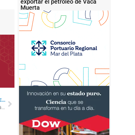
exportar el petróleo de Vaca
Muerta
...
El barco soviético que acudió en ayuda de los marineros del ARA General Belgrano