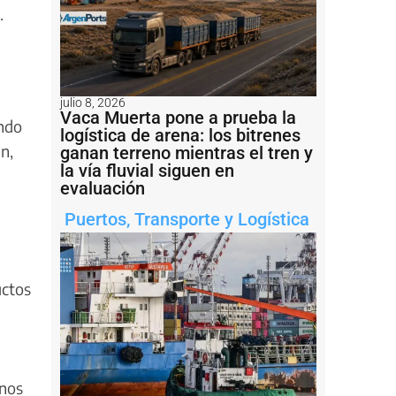
.
julio 8, 2026
Vaca Muerta pone a prueba la
ando
logística de arena: los bitrenes
n,
ganan terreno mientras el tren y
la vía fluvial siguen en
evaluación
Puertos
,
Transporte y Logística
uctos
enos