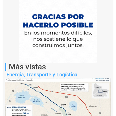
que
atraviesa
la
ciudad
Más vistas
Energía
,
Transporte y Logística
El
Puerto
de
Bahía
Blanca
avanza