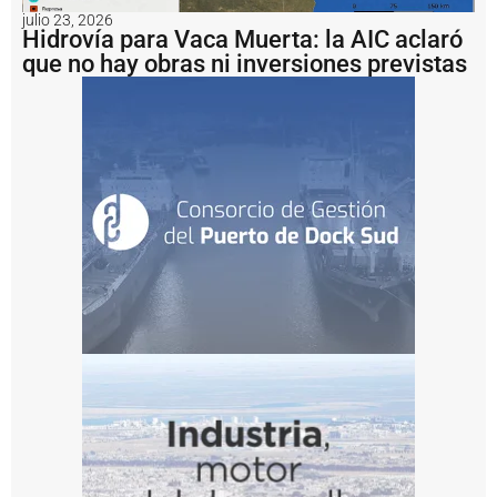
r
julio 23, 2026
t
Hidrovía para Vaca Muerta: la AIC aclaró
o
que no hay obras ni inversiones previstas
d
e
Q
u
e
q
u
é
n
r
e
a
li
z
a
t
a
r
e
a
s
d