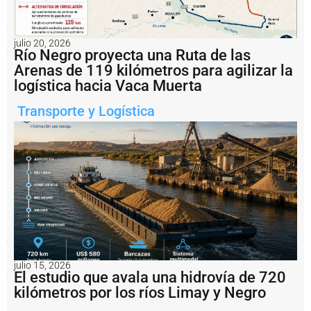
con
el
proyecto
ejecutivo
julio 20, 2026
para
Río Negro proyecta una Ruta de las
transformar
Arenas de 119 kilómetros para agilizar la
un
tramo
logística hacia Vaca Muerta
estratégico
del
Transporte y Logística
corredor
vial
en
una
autovía
de
doble
calzada.
La
obra
forma
parte
de
un
julio 15, 2026
programa
El estudio que avala una hidrovía de 720
nacional
kilómetros por los ríos Limay y Negro
que
busca