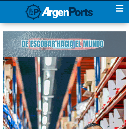
¡Sumate a nuestro
Newsletter!
Nombre
Apellidos
Email
Estoy de acuerdo con las
condiciones y políticas de
privacidad.