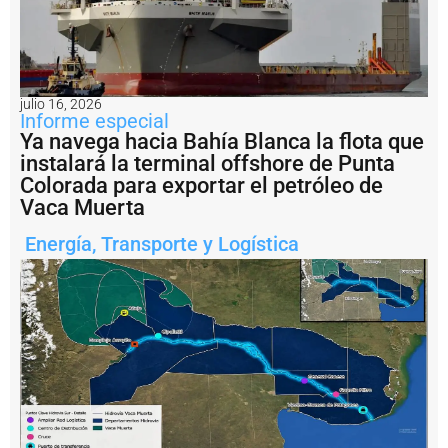
E
l
C
o
n
s
julio 16, 2026
o
Informe especial
r
Ya navega hacia Bahía Blanca la flota que
c
instalará la terminal offshore de Punta
i
Colorada para exportar el petróleo de
o
d
Vaca Muerta
e
G
Energía
,
Transporte y Logística
e
s
ti
ó
n
d
e
l
P
u
e