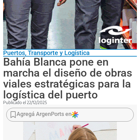
Puertos
,
Transporte y Logística
Bahía Blanca pone en
marcha el diseño de obras
viales estratégicas para la
logística del puerto
Publicado el
22/12/2025
El
Puerto
Agregá ArgenPorts en
de
Bahía
Blanca
puso