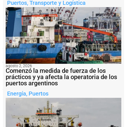
mejorar
Puertos
,
Transporte y Logística
la
conectividad
logística,
fortalecer
los
accesos
a
las
áreas
portuarias
e
industriales
y
acompañar
agosto 2, 2026
el
Comenzó la medida de fuerza de los
crecimiento
prácticos y ya afecta la operatoria de los
del
puertos argentinos
tránsito
pesado
en
Energía
,
Puertos
la
región.
Notas
relacionadas