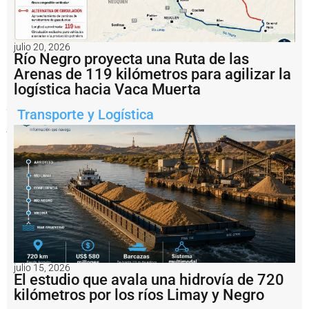
julio 20, 2026
Río Negro proyecta una Ruta de las
Los
buques
Arenas de 119 kilómetros para agilizar la
heavy
logística hacia Vaca Muerta
lift
permiten
Transporte y Logística
transportar
y
descargar
equipos
industriales
de
gran
tamaño
utilizados
en
obras
energéticas
vinculadas
al
julio 15, 2026
desarrollo
El estudio que avala una hidrovía de 720
de
Vaca
kilómetros por los ríos Limay y Negro
Muerta.