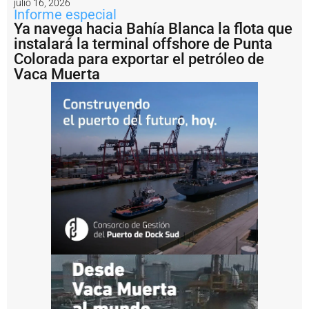
r
julio 16, 2026
Informe especial
e
Ya navega hacia Bahía Blanca la flota que
a
s
instalará la terminal offshore de Punta
d
Colorada para exportar el petróleo de
e
Vaca Muerta
m
e
j
o
r
a
m
i
e
n
t
o
e
n
l
a
c
o
n