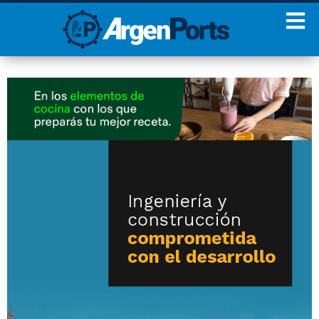
¡Sumate a nuestro
Newsletter!
Nombre
Apellidos
Email
Estoy de acuerdo con las
condiciones y políticas de
privacidad.