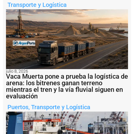
Transporte y Logística
Notas
relacionadas
E
l
C
o
n
s
o
r
c
julio 8, 2026
i
Vaca Muerta pone a prueba la logística de
o
arena: los bitrenes ganan terreno
d
mientras el tren y la vía fluvial siguen en
e
evaluación
G
e
Puertos
,
Transporte y Logística
s
ti
ó
n
d