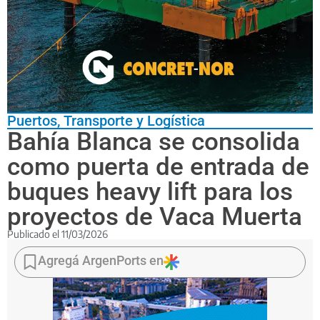
Puertos
,
Transporte y Logística
Bahía Blanca se consolida
como puerta de entrada de
buques heavy lift para los
proyectos de Vaca Muerta
Publicado el
11/03/2026
El
crecimiento
Agregá ArgenPorts en
de
las
obras
energéticas