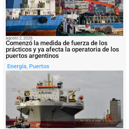
e
l
P
u
e
r
t
o
agosto 2, 2026
d
Comenzó la medida de fuerza de los
e
prácticos y ya afecta la operatoria de los
Q
puertos argentinos
u
e
Energía
,
Puertos
q
u
é
n
r
e
a
li
z
a
t
a