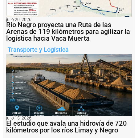
julio 20, 2026
Río Negro proyecta una Ruta de las
La
Arenas de 119 kilómetros para agilizar la
operación
se
logística hacia Vaca Muerta
realizará
en
Transporte y Logística
el
puerto
de
Punta
Loyola,
ubicado
a
25
kilómetros
de
Río
Gallegos.
Notas
julio 15, 2026
El estudio que avala una hidrovía de 720
relacionadas
kilómetros por los ríos Limay y Negro
E