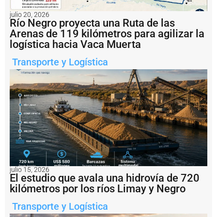
t
a
julio 20, 2026
b
Río Negro proyecta una Ruta de las
l
Arenas de 119 kilómetros para agilizar la
e
logística hacia Vaca Muerta
c
i
Transporte y Logística
m
i
e
n
t
o
p
r
o
g
r
e
s
julio 15, 2026
El estudio que avala una hidrovía de 720
i
v
kilómetros por los ríos Limay y Negro
o
d
Transporte y Logística
e