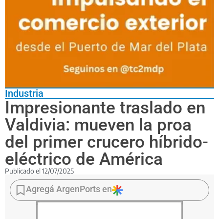
Industria
Impresionante traslado en
Valdivia: mueven la proa
del primer crucero híbrido-
eléctrico de América
Publicado el
12/07/2025
La
maniobra
Agregá ArgenPorts en
movilizó
una
pieza