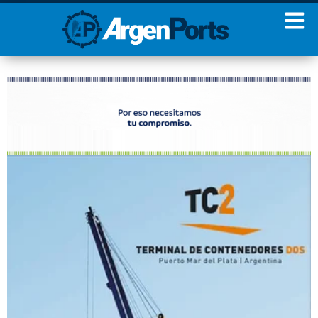
¡Sumate a nuestro
Newsletter!
Nombre
Apellidos
Email
Estoy de acuerdo con las
condiciones y políticas de
privacidad.