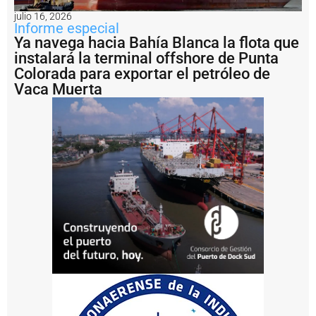
o
julio 16, 2026
n
Informe especial
s
Ya navega hacia Bahía Blanca la flota que
ti
instalará la terminal offshore de Punta
t
u
Colorada para exportar el petróleo de
c
Vaca Muerta
i
ó
n
t
r
a
s
c
a
s
i
7
0
a
ñ
o
s