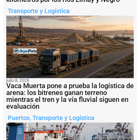
it
ó
Transporte y Logística
l
a
r
e
a
c
ti
v
a
c
i
ó
n
julio 8, 2026
Vaca Muerta pone a prueba la logística de
d
arena: los bitrenes ganan terreno
e
l
mientras el tren y la vía fluvial siguen en
a
evaluación
h
i
Puertos
,
Transporte y Logística
s
t
ó
ri