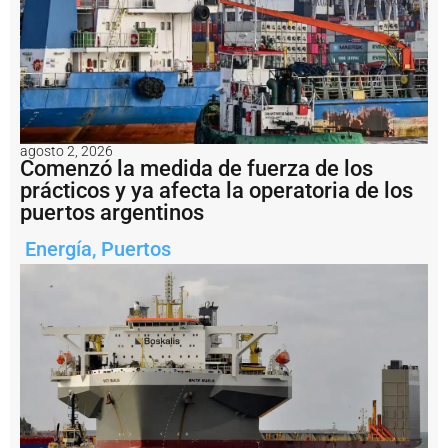
c
a
T
e
r
m
i
n
a
agosto 2, 2026
Comenzó la medida de fuerza de los
l
prácticos y ya afecta la operatoria de los
I
d
puertos argentinos
e
l
Energía
,
Puertos
P
u
e
r
t
o
V
il
l
a
C