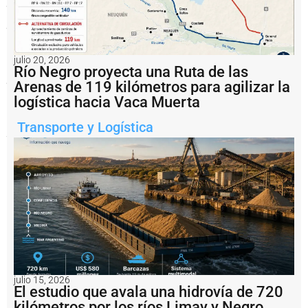
parte
del
proceso
de
ensamblaje
entre
julio 20, 2026
las
Río Negro proyecta una Ruta de las
plantas
Arenas de 119 kilómetros para agilizar la
internas
logística hacia Vaca Muerta
deL
astillero.
Fotos
Transporte y Logística
ASENAV.
Notas
relacionadas
S
a
n
t
a
F
e
julio 15, 2026
li
El estudio que avala una hidrovía de 720
c
kilómetros por los ríos Limay y Negro