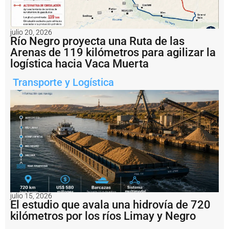
e
s
c
a
julio 20, 2026
Río Negro proyecta una Ruta de las
il
e
Arenas de 119 kilómetros para agilizar la
g
logística hacia Vaca Muerta
a
l:
Transporte y Logística
A
r
g
e
n
ti
n
a
i
m
p
u
s
julio 15, 2026
El estudio que avala una hidrovía de 720
o
kilómetros por los ríos Limay y Negro
u
n