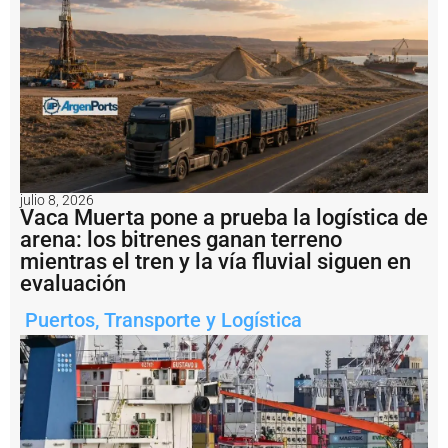
a
s
F
u
ll
a
m
á
s
d
e
julio 8, 2026
6
Vaca Muerta pone a prueba la logística de
0
arena: los bitrenes ganan terreno
0
mientras el tren y la vía fluvial siguen en
p
u
evaluación
n
t
Puertos
,
Transporte y Logística
o
s
d
e
d
e
li