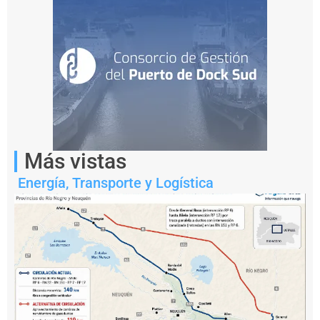
proceso
inflacionario.
Más vistas
Energía
,
Transporte y Logística
Notas
relacionadas
Y
P