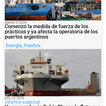
v
e
r
y
P
agosto 2, 2026
Comenzó la medida de fuerza de los
r
e
prácticos y ya afecta la operatoria de los
f
puertos argentinos
e
c
Energía
,
Puertos
t
u
r
a
c
o
n
fi
r
m
ó
e
l
julio 16, 2026
Informe especial
r