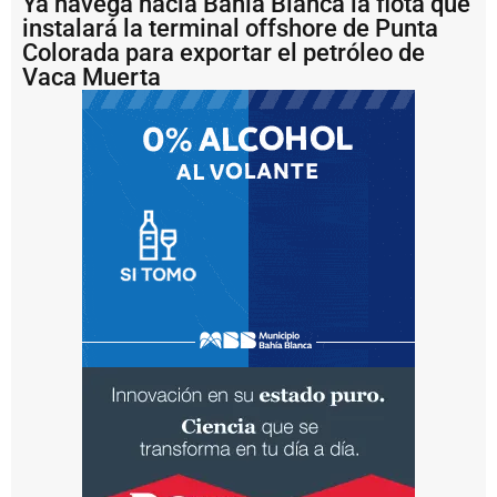
Ya navega hacia Bahía Blanca la flota que
e
s
instalará la terminal offshore de Punta
t
Colorada para exportar el petróleo de
a
Vaca Muerta
b
l
e
c
i
m
i
e
n
t
o
p
r
o
g
r
e
s
i
v
o