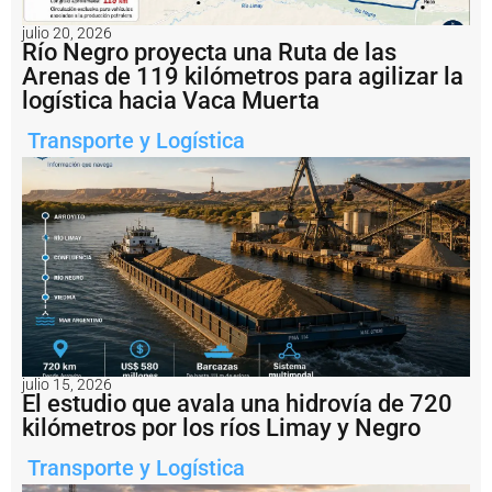
F
y
julio 20, 2026
P
Río Negro proyecta una Ruta de las
e
Arenas de 119 kilómetros para agilizar la
d
logística hacia Vaca Muerta
i
d
Transporte y Logística
o
s
Y
a
ll
e
v
a
r
á
n
l
a
julio 15, 2026
El estudio que avala una hidrovía de 720
s
ti
kilómetros por los ríos Limay y Negro
e
n
Transporte y Logística
d