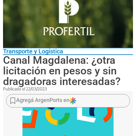
Transporte y Logística
Canal Magdalena: ¿otra
licitación en pesos y sin
dragadoras interesadas?
Publicado el
22/03/2023
Todo
parece
Agregá ArgenPorts en
indicar
que
se
repite
el
mismo