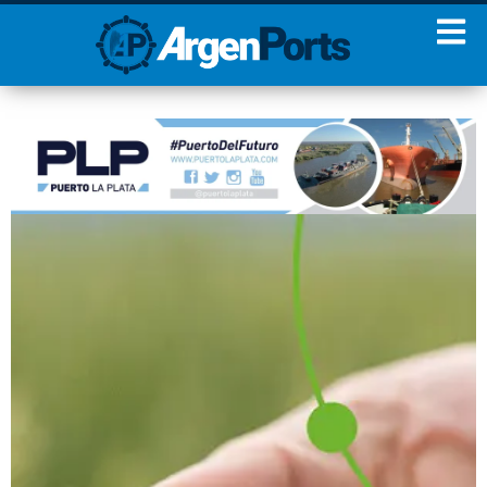
¡Sumate a nuestro
Newsletter!
Nombre
Apellidos
Email
Estoy de acuerdo con las
condiciones y políticas de
privacidad.