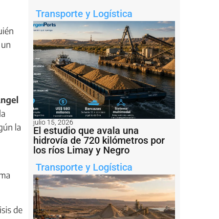
Transporte y Logística
uién
 un
ngel
la
julio 15, 2026
gún la
El estudio que avala una
hidrovía de 720 kilómetros por
los ríos Limay y Negro
Transporte y Logística
ima
isis de