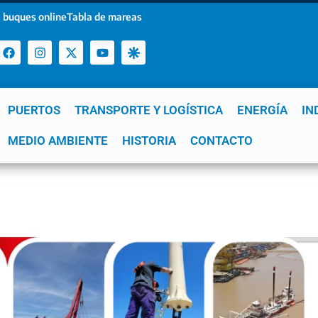
 buques online
Tabla de mareas
PUERTOS
TRANSPORTE Y LOGÍSTICA
ENERGÍA
IN
a
MEDIO AMBIENTE
YPF
GNL
Mar del Plata
HISTORIA
Patagonia
CONTACTO
Quequén
e