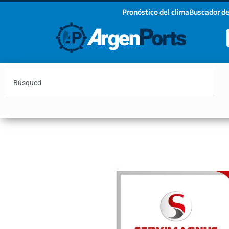
Pronóstico del clima
Buscador de
¡Sumate a nuestro Newsletter!
Nombre
Apellidos
Email
Argentina
Vaca Muerta
Hidrovía
Bahía Blanc
Estoy de acuerdo con las condiciones y políticas d
privacidad.