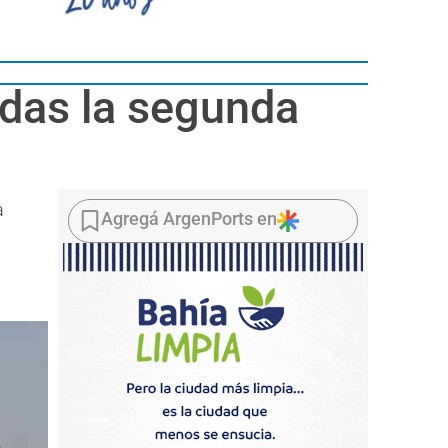
das la segunda
a
Agregá ArgenPorts en