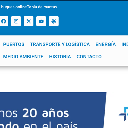
 buques online
Tabla de mareas
PUERTOS
TRANSPORTE Y LOGÍSTICA
ENERGÍA
IN
a
MEDIO AMBIENTE
YPF
GNL
Mar del Plata
HISTORIA
Patagonia
CONTACTO
Quequén
e