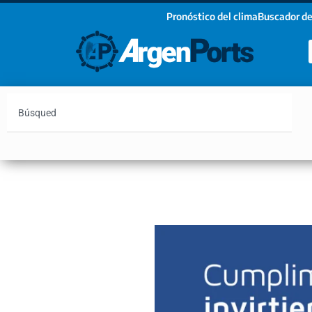
Pronóstico del clima
Buscador de
¡Sumate a nuestro Newsletter!
Nombre
Apellidos
Email
Argentina
Vaca Muerta
Hidrovía
Bahía Blanc
Estoy de acuerdo con las condiciones y políticas d
privacidad.