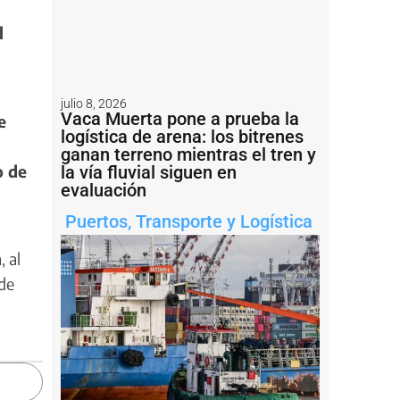
l
julio 8, 2026
Vaca Muerta pone a prueba la
e
logística de arena: los bitrenes
ganan terreno mientras el tren y
o de
la vía fluvial siguen en
evaluación
Puertos
,
Transporte y Logística
 al
 de