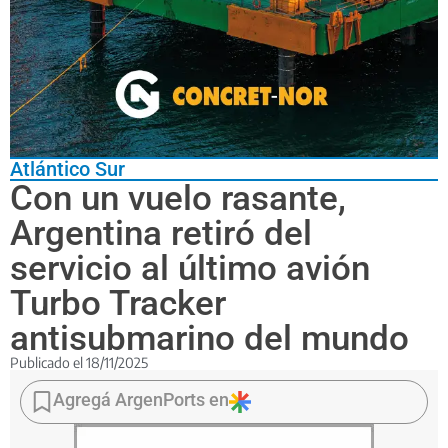
Atlántico Sur
Con un vuelo rasante,
Argentina retiró del
servicio al último avión
Turbo Tracker
antisubmarino del mundo
Publicado el
18/11/2025
El
histórico
Agregá ArgenPorts en
S-
2T