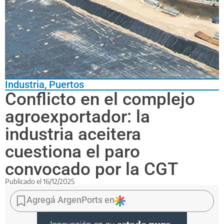
Industria
,
Puertos
Conflicto en el complejo
agroexportador: la
industria aceitera
cuestiona el paro
convocado por la CGT
Publicado el
16/12/2025
CIARA
y
Agregá ArgenPorts en
CARBIO
criticaron