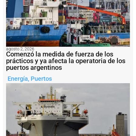
a
m
o
a
c
e
it
e
r
agosto 2, 2026
o
Comenzó la medida de fuerza de los
y
prácticos y ya afecta la operatoria de los
h
a
puertos argentinos
b
l
Energía
,
Puertos
ó
d
e
u
n
c
o
n
fl
i