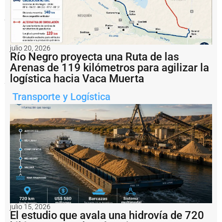
la
CGT
y
advirtieron
que
el
conflicto
julio 20, 2026
Río Negro proyecta una Ruta de las
responde
a
Arenas de 119 kilómetros para agilizar la
motivaciones
logística hacia Vaca Muerta
políticas
ajenas
a
Transporte y Logística
la
actividad.
Notas
relacionadas
C
I
A
R
A
c
julio 15, 2026
a
El estudio que avala una hidrovía de 720