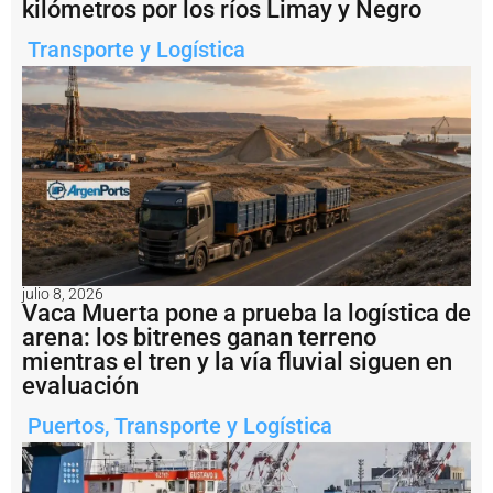
li
kilómetros por los ríos Limay y Negro
fi
c
Transporte y Logística
ó
d
e
“
d
e
s
o
r
b
it
a
julio 8, 2026
n
Vaca Muerta pone a prueba la logística de
t
arena: los bitrenes ganan terreno
e
”
mientras el tren y la vía fluvial siguen en
e
evaluación
l
r
Puertos
,
Transporte y Logística
e
c
l