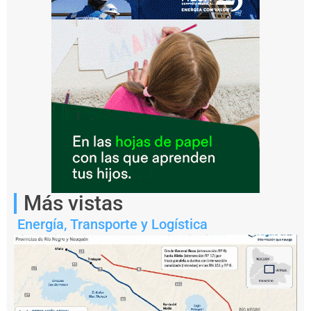
Las
cámaras
empresarias
del
complejo
oleaginoso
Más vistas
salieron
al
cruce
Energía
,
Transporte y Logística
de
la
medida
de
fuerza
impulsada
por