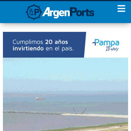
¡Sumate a nuestro
Newsletter!
Nombre
Apellidos
Email
Estoy de acuerdo con las
condiciones y políticas de
privacidad.