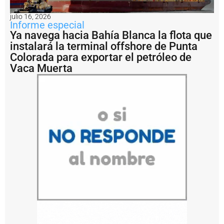
c
t
julio 16, 2026
o
Informe especial
p
Ya navega hacia Bahía Blanca la flota que
o
instalará la terminal offshore de Punta
lí
Colorada para exportar el petróleo de
ti
c
Vaca Muerta
o
C
I
A
R
A
a
fi
r
m
ó
q
u
e
n
o
h